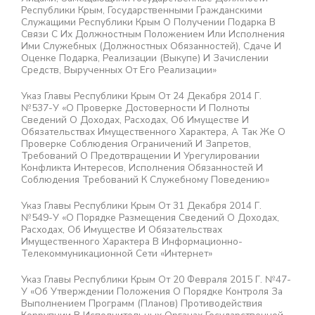
Республики Крым, Государственными Гражданскими
Служащими Республики Крым О Получении Подарка В
Связи С Их Должностным Положением Или Исполнения
Ими Служебных (должностных Обязанностей), Сдаче И
Оценке Подарка, Реализации (выкупе) И Зачислении
Средств, Вырученных От Его Реализации»
Указ Главы Республики Крым От 24 Декабря 2014 Г.
№537-У «О Проверке Достоверности И Полноты
Сведений О Доходах, Расходах, Об Имуществе И
Обязательствах Имущественного Характера, А Так Же О
Проверке Соблюдения Ограничений И Запретов,
Требований О Предотвращении И Урегулировании
Конфликта Интересов, Исполнения Обязанностей И
Соблюдения Требований К Служебному Поведению»
Указ Главы Республики Крым От 31 Декабря 2014 Г.
№549-У «О Порядке Размещения Сведений О Доходах,
Расходах, Об Имуществе И Обязательствах
Имущественного Характера В Информационно-
Телекоммуникационной Сети «Интернет»
Указ Главы Республики Крым От 20 Февраля 2015 Г. №47-
У «Об Утверждении Положения О Порядке Контроля За
Выполнением Программ (планов) Противодействия