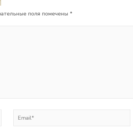
Й
зательные поля помечены
*