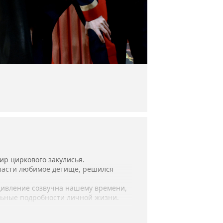
ир циркового закулисья.
спасти любимое детище, решился
удивление созвучна нашему времени,
льные подробности личной жизни.
России Виталия Таганова.