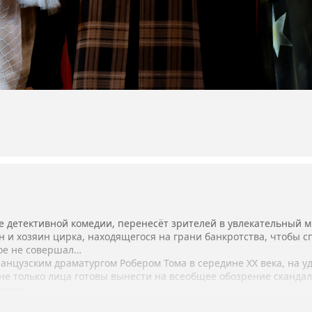
е детективной комедии, перенесёт зрителей в увлекательный м
н и хозяин цирка, находящегося на грани банкротства, чтобы 
рое не совершал…
анцузским драматургом Робером Тома в середине ХХ века, на 
не только лица готовы вынести на всеобщее обозрение сканда
пиара.
кий дебют на подмостках нашего театра заслуженного артиста 