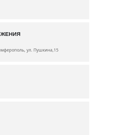
дди), заслуженные артисты Украины
енные артисты Республики Крым
тьяна Левицкая, Антон Навроцкий,
ОЖЕНИЯ
имферополь, ул. Пушкина,15