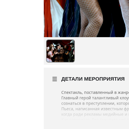
ДЕТАЛИ МЕРОПРИЯТИЯ
Спектакль, поставленный в жанр
Главный герой талантливый клоу
сознаться в преступлении, кото
Пьеса, написанная известным фр
когда ради рекламы медийные и 
Как говорится, без скандала нет 
Спектакль «Фредди» — режиссёрс