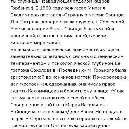
ты служишь» (заведующая отделом кадров
Горбанюк). В 1969 году режиссёр Михаил
Владимиров поставил «Странную миссис Сэвидж»
Дж. Патрика, доверив заглавную роль Сергеевой.
В её исполнении Этель Сэвидж была умной и
ироничной, отлично понимающей, в каком
жестоком мире живёт.
Величавость, человеческая значимость актрисы
замечательно сочетались с сильным сценическим
темпераментом и психологической глубиной. Её
госпожа Соколова в «Последних» М. Горького была
аристократкой до кончиков ногтей. По-королевски
величественная, сдержанная, она имела право
судить Коломийцева и бросить ему в лицо: «У вас
нет мужества сознаться в своей ошибке».
Совершенно иной была Мария Васильевна
Войницкая в чеховском «Дяде Ване». Не впадая в
шарж, Е. Сергеева вела свою героиню от апломба к
прямой глупости. Она не была карикатурно-