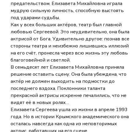
предательством. Елизавета Михайловна играла
мудрую сильную личность, способную выстоять
под ударами судьбы.
Как у всех больших актёров, театр был главной
любовью Сергеевой. Это неудивительно, она была
актрисой от Бога. Удивительно другое: познав все
стороны театра и неизбежно лишившись иллюзий
на его счёт, пронесла через всю жизнь эту любовь
благоговейной и светлой.
В семьдесят лет Елизавета Михайловна приняла
решение оставить сцену. Она была убеждена, что
актёр не должен выходить на подмостки до
последнего вздоха. Поклонники таланта
прекрасной актрисы искренне печалились, что не
видят её в новых ролях…
Елизавета Сергеева ушла из жизни в апреле 1993
года. Но в истории Крымского академического она
осталась навсегда как одна из неповторимых
актрис, работавших на его сцене.