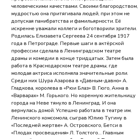
человеческими качествами. Своими благородством,
мудростью она притягивала людей, при этом не
допуская панибратства и фамильярности. Её
искренне уважали коллеги и боготворили зрители.
Родилась Елизавета Сергеева 24 сентября 1917
года в Петрограде. Первые шаги в актёрской
профессии сделала в Ленинградском театре
драмы и комедии в конце тридцатых. Затем была
работа в Краснодарском театре драмы, где
молодая актриса исполняла значительные роли.
Среди них Шура Азарова в «Давным-давно» А.
Гладкова, королева в «Рюи Блаз» В. Гюго, Анна в
«Варварах» М. Горького. Но коренную жительницу
города на Неве тянуло в Ленинград. И она
вернулась домой. Успешно работала в театре им.
Ленинского комсомола, сыграв Юлию Тугину в
«Последней жертве» А. Островского, Бетси в
«Плодах просвещения» Л. Толстого… Главным