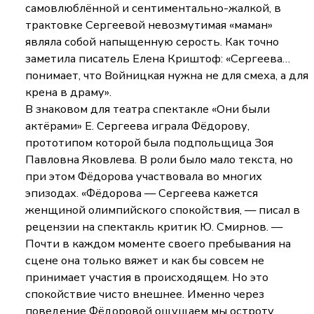
самовлюблённой и сентиментально-жалкой, в
трактовке Сергеевой невозмутимая «маман»
являла собой напыщенную серость. Как точно
заметила писатель Елена Криштоф: «Сергеева…
понимает, что Войницкая нужна не для смеха, а для
крена в драму».
В знаковом для театра спектакле «Они были
актёрами» Е. Сергеева играла Фёдорову,
прототипом которой была подпольщица Зоя
Павловна Яковлева. В роли было мало текста, но
при этом Фёдорова участвовала во многих
эпизодах. «Фёдорова — Сергеева кажется
женщиной олимпийского спокойствия, — писал в
рецензии на спектакль критик Ю. Смирнов. —
Почти в каждом моменте своего пребывания на
сцене она только вяжет и как бы совсем не
принимает участия в происходящем. Но это
спокойствие чисто внешнее. Именно через
поведение Фёдоровой ощущаем мы остроту