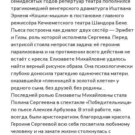
семидесятых годов репертуар театра пополнился
трагикомедией венгерского драматурга Иштвана
Эркеня «Кошки-мышки» в постановке главного
режиссёра Кечкеметского театра Шандора Беке.
Пьеса построена как диалог двух сестёр — Эржбет
и Гизы, роль которой исполняла Сергеева. Перед
актрисой стояла непростая задача: её героиня
парализована и на протяжении всего действия не
встаёт с кресла. Елизавете Михайловне удалось
найти верный рисунок образа. Она психологически
глубоко доносила трагедию одиночества матери,
оказавшейся «пленницей в золотой клетке» у
родного сына, без друзей, без родины…
Последней ролью Елизаветы Михайловны стала
Полина Сергеевна в спектакле «Победительница»
по пьесе Алексея Арбузова. В этой работе, как
всегда, были аристократизм, благородная красота.
Героиня Сергеевой всю себя посвятила любимому
человеку и на закате жизни столкнулась с