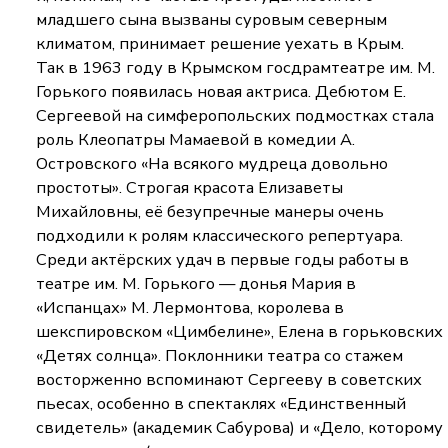
младшего сына вызваны суровым северным
климатом, принимает решение уехать в Крым.
Так в 1963 году в Крымском госдрамтеатре им. М.
Горького появилась новая актриса. Дебютом Е.
Сергеевой на симферопольских подмостках стала
роль Клеопатры Мамаевой в комедии А.
Островского «На всякого мудреца довольно
простоты». Строгая красота Елизаветы
Михайловны, её безупречные манеры очень
подходили к ролям классического репертуара.
Среди актёрских удач в первые годы работы в
театре им. М. Горького — донья Мария в
«Испанцах» М. Лермонтова, королева в
шекспировском «Цимбелине», Елена в горьковских
«Детях солнца». Поклонники театра со стажем
восторженно вспоминают Сергееву в советских
пьесах, особенно в спектаклях «Единственный
свидетель» (академик Сабурова) и «Дело, которому