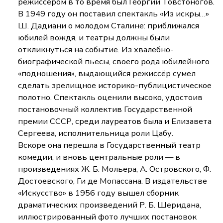
режиссёром в то время был Георгий Товстоногов.
В 1949 году он поставил спектакль «Из искры…»
Ш. Дадиани о молодом Сталине: приближался
юбилей вождя, и театры должны были
откликнуться на событие. Из хвалебно-
биографической пьесы, своего рода юбилейного
«подношения», выдающийся режиссёр сумел
сделать зрелищное историко-публицистическое
полотно. Спектакль оценили высоко, удостоив
постановочный коллектив Государственной
премии СССР, среди лауреатов была и Елизавета
Сергеева, исполнительница роли Цабу.
Вскоре она перешла в Государственный театр
комедии, и вновь центральные роли — в
произведениях Ж. Б. Мольера, А. Островского, Ф.
Достоевского, Ги де Мопассана. В издательстве
«Искусство» в 1956 году вышел сборник
драматических произведений Р. Б. Шеридана,
иллюстрированный фото лучших постановок