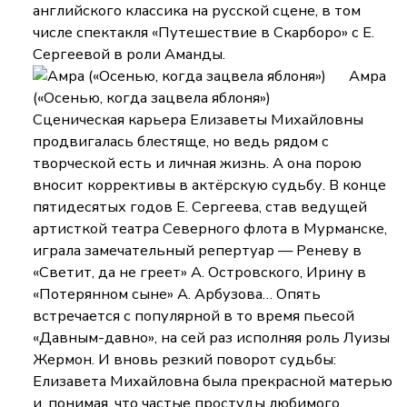
английского классика на русской сцене, в том
числе спектакля «Путешествие в Скарборо» с Е.
Сергеевой в роли Аманды.
Амра
(«Осенью, когда зацвела яблоня»)
Сценическая карьера Елизаветы Михайловны
продвигалась блестяще, но ведь рядом с
творческой есть и личная жизнь. А она порою
вносит коррективы в актёрскую судьбу. В конце
пятидесятых годов Е. Сергеева, став ведущей
артисткой театра Северного флота в Мурманске,
играла замечательный репертуар — Реневу в
«Светит, да не греет» А. Островского, Ирину в
«Потерянном сыне» А. Арбузова… Опять
встречается с популярной в то время пьесой
«Давным-давно», на сей раз исполняя роль Луизы
Жермон. И вновь резкий поворот судьбы:
Елизавета Михайловна была прекрасной матерью
и, понимая, что частые простуды любимого