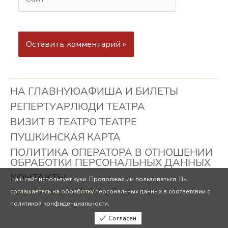
НА ГЛАВНУЮ
АФИША И БИЛЕТЫ
РЕПЕРТУАР
ЛЮДИ ТЕАТРА
ВИЗИТ В ТЕАТР
О ТЕАТРЕ
ПУШКИНСКАЯ КАРТА
ПОЛИТИКА ОПЕРАТОРА В ОТНОШЕНИИ
ОБРАБОТКИ ПЕРСОНАЛЬНЫХ ДАННЫХ
КОНТАКТЫ
Наш сайт использует куки. Продолжая им пользоваться, Вы
Разработка сайта Вебстар Технологии
соглашаетесь на обработку персональных данных в соответсвии с
политикой конфиденциальности.
Согласен