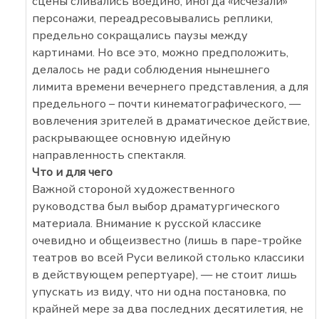
сцены сливались воедино, иногда «исчезали»
персонажи, переадресовывались реплики,
предельно сокращались паузы между
картинами. Но все это, можно предположить,
делалось не ради соблюдения нынешнего
лимита времени вечернего представления, а для
предельного – почти кинематографического, —
вовлечения зрителей в драматическое действие,
раскрывающее основную идейную
направленность спектакля.
Что и для чего
Важной стороной художественного
руководства был выбор драматургического
материала. Внимание к русской классике
очевидно и общеизвестно (лишь в паре-тройке
театров во всей Руси великой столько классики
в действующем репертуаре), — не стоит лишь
упускать из виду, что ни одна постановка, по
крайней мере за два последних десятилетия, не