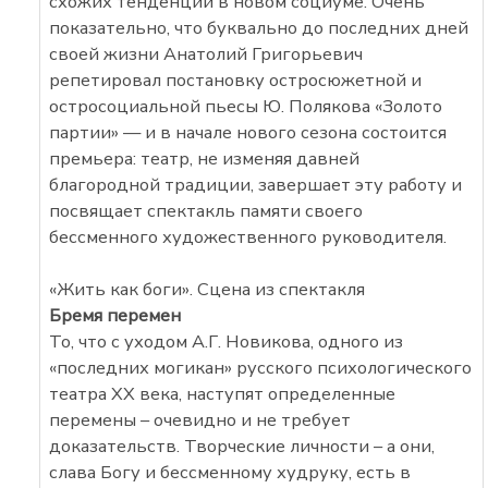
схожих тенденций в новом социуме. Очень
показательно, что буквально до последних дней
своей жизни Анатолий Григорьевич
репетировал постановку остросюжетной и
остросоциальной пьесы Ю. Полякова «Золото
партии» — и в начале нового сезона состоится
премьера: театр, не изменяя давней
благородной традиции, завершает эту работу и
посвящает спектакль памяти своего
бессменного художественного руководителя.
«Жить как боги». Сцена из спектакля
Бремя перемен
То, что с уходом А.Г. Новикова, одного из
«последних могикан» русского психологического
театра ХХ века, наступят определенные
перемены – очевидно и не требует
доказательств. Творческие личности – а они,
слава Богу и бессменному худруку, есть в