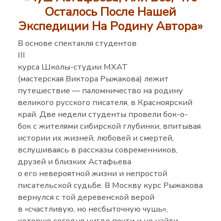
Осталось После Нашей
Экспедиции На Родину Автора»
В основе спектакля студентов
III
курса Школы-студии МХАТ
(мастерская Виктора Рыжакова) лежит
путешествие — паломничество на родину
великого русского писателя, в Красноярский
край. Две недели студенты провели бок-о-
бок с жителями сибирской глубинки, впитывая
истории их жизней, любовей и смертей,
вслушиваясь в рассказы современников,
друзей и близких Астафьева
о его невероятной жизни и непростой
писательской судьбе. В Москву курс Рыжакова
вернулся с той деревенской верой
в «счастливую, но несбыточную чушь»,
которую сегодня нигде почти и не найти.