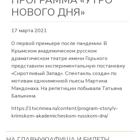
ПРОГРАММА «УТРО
НОВОГО ДНЯ»
17 марта 2021
О первой премьере после пандемии. В
Крымском академическом русском
драматическом театре имени Горького
представили экспериментальную постановку
«Сиротливый Запад». Спектакль создан по
мотивам одноименной пьесы Мартина
Макдонаха. На репетиции побывала Татьяна
Балыкина.
https://1tvcrimea.ru/content/program-story/v-
krimskom-akademicheskom-russkom-dra/
НА ГЛАВНУЮ
АФИША И БИЛЕТЫ