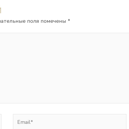
Й
зательные поля помечены
*