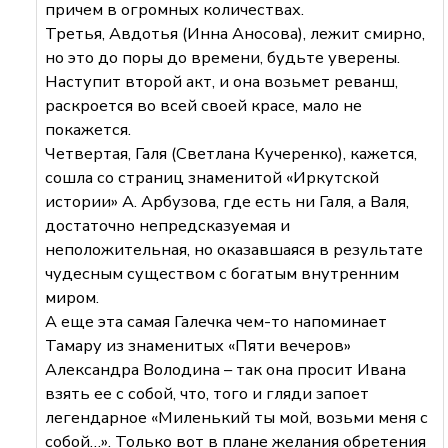
причем в огромных количествах.
Третья, Авдотья (Инна Аносова), лежит смирно,
но это до поры до времени, будьте уверены.
Наступит второй акт, и она возьмет реванш,
раскроется во всей своей красе, мало не
покажется.
Четвертая, Галя (Светлана Кучеренко), кажется,
сошла со страниц знаменитой «Иркутской
истории» А. Арбузова, где есть ни Галя, а Валя,
достаточно непредсказуемая и
неположительная, но оказавшаяся в результате
чудесным существом с богатым внутренним
миром.
А еще эта самая Галечка чем-то напоминает
Тамару из знаменитых «Пяти вечеров»
Александра Володина – так она просит Ивана
взять ее с собой, что, того и гляди запоет
легендарное «Миленький ты мой, возьми меня с
собой…». Только вот в плане желания обретения