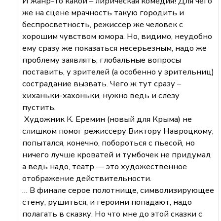
И жанр-то какой – лирическая комедия! Для чего
же на сцене мрачность такую городить и
беспросветность, режиссер же человек с
хорошим чувством юмора. Но, видимо, неудобно
ему сразу же показаться несерьезным, надо же
проблему заявлять, глобальные вопросы
поставить, у зрителей (а особенно у зрительниц)
сострадание вызвать. Чего ж тут сразу –
хиханьки-хахоньки, нужно ведь и слезу
пустить.
Художник К. Еремин (новый для Крыма) не
слишком помог режиссеру Виктору Навроцкому,
попытался, конечно, побороться с пьесой, но
ничего лучше кроватей и тумбочек не придумал,
а ведь надо, театр — это художественное
отображение действительности.
… В финале серое полотнище, символизирующее
стену, рушиться, и героини попадают, надо
полагать в сказку. Но что мне до этой сказки с