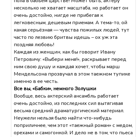
пола в бабьем царстве! Может быть, актеру
несколько не хватает масштаба, но работает он
очень достойно, нигде не прибегая к
легковесным, дешевым приемам. А тема-то, ой
какая серьёзная — чувства пожилых людей, тут
часто по лезвию бритвы идешь – ох уж эта
поздняя любовь!
Каждая из женщин, как бы говорит Ивану
Петровичу: «Выбери меня!», раскрывает перед
ним свою душу и каждая хочет, чтобы марш
Мендельсона прозвучал в этом таежном тупике
именно в ее честь.
Все вы, «Бабки», немного Золушки
Вообще, весь актерский ансамбль работает
очень достойно, из последних сил вытягивая
весьма средний драматургический материал.
Неужели нельзя было найти что-нибудь
поприличнее, чем этот «таежный роман» с медом,
орехами и самогонкой. И дело не в том, что пьеса