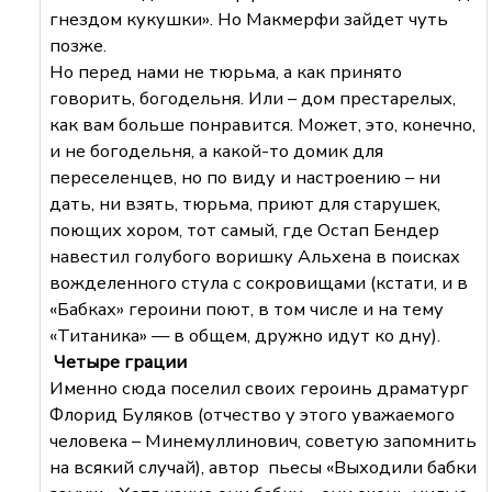
гнездом кукушки». Но Макмерфи зайдет чуть
позже.
Но перед нами не тюрьма, а как принято
говорить, богодельня. Или – дом престарелых,
как вам больше понравится. Может, это, конечно,
и не богодельня, а какой-то домик для
переселенцев, но по виду и настроению – ни
дать, ни взять, тюрьма, приют для старушек,
поющих хором, тот самый, где Остап Бендер
навестил голубого воришку Альхена в поисках
вожделенного стула с сокровищами (кстати, и в
«Бабках» героини поют, в том числе и на тему
«Титаника» — в общем, дружно идут ко дну).
Четыре грации
Именно сюда поселил своих героинь драматург
Флорид Буляков (отчество у этого уважаемого
человека – Минемуллинович, советую запомнить
на всякий случай), автор пьесы «Выходили бабки