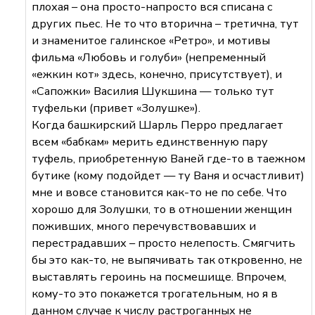
плохая – она просто-напросто вся списана с
других пьес. Не то что вторична – третична, тут
и знаменитое галинское «Ретро», и мотивы
фильма «Любовь и голуби» (непременный
«ежкин кот» здесь, конечно, присутствует), и
«Сапожки» Василия Шукшина — только тут
туфельки (привет «Золушке»).
Когда башкирский Шарль Перро предлагает
всем «бабкам» мерить единственную пару
туфель, приобретенную Ваней где-то в таежном
бутике (кому подойдет — ту Ваня и осчастливит)
мне и вовсе становится как-то не по себе. Что
хорошо для Золушки, то в отношении женщин
поживших, много перечувствовавших и
перестрадавших – просто нелепость. Смягчить
бы это как-то, не выпячивать так откровенно, не
выставлять героинь на посмешище. Впрочем,
кому-то это покажется трогательным, но я в
данном случае к числу растроганных не