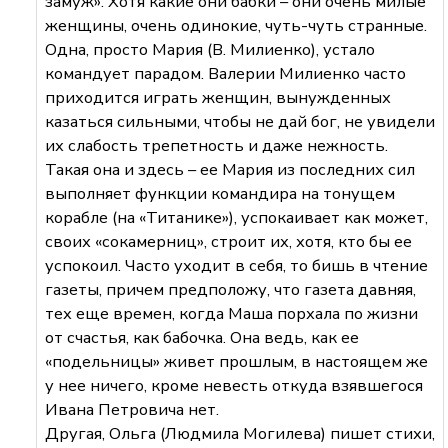
замуж». Хотя какие они бабки – они очень милые
женщины, очень одинокие, чуть-чуть странные.
Одна, просто Мария (В. Милиенко), устало
командует парадом. Валерии Милиенко часто
приходится играть женщин, вынужденных
казаться сильными, чтобы не дай бог, не увидели
их слабость трепетность и даже нежность.
Такая она и здесь – ее Мария из последних сил
выполняет функции командира на тонущем
корабле (на «Титанике»), успокаивает как может,
своих «сокамерниц», строит их, хотя, кто бы ее
успокоил. Часто уходит в себя, то бишь в чтение
газеты, причем предположу, что газета давняя,
тех еще времен, когда Маша порхала по жизни
от счастья, как бабочка. Она ведь, как ее
«подельницы» живет прошлым, в настоящем же
у нее ничего, кроме невесть откуда взявшегося
Ивана Петровича нет.
Другая, Ольга (Людмила Могилева) пишет стихи,