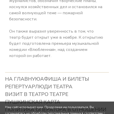
журналистов, обозначил творческие планы,
коснулся хозяйственных дел и остановился на
самой волнующей теме — пожарной
безопасности.
Он также выразил уверенность в том, что
театр будет открыт уже в ноябре. К открытию
будет подготовлена премьера музыкальной
комедии «Влюбленная», над созданием
которой он работает.
НА ГЛАВНУЮ
АФИША И БИЛЕТЫ
РЕПЕРТУАР
ЛЮДИ ТЕАТРА
ВИЗИТ В ТЕАТР
О ТЕАТРЕ
ПУШКИНСКАЯ КАРТА
Наш сайт использует куки. Продолжая им пользоваться, Вы
ПОЛИТИКА ОПЕРАТОРА В ОТНОШЕНИИ
соглашаетесь на обработку персональных данных в соответсвии с