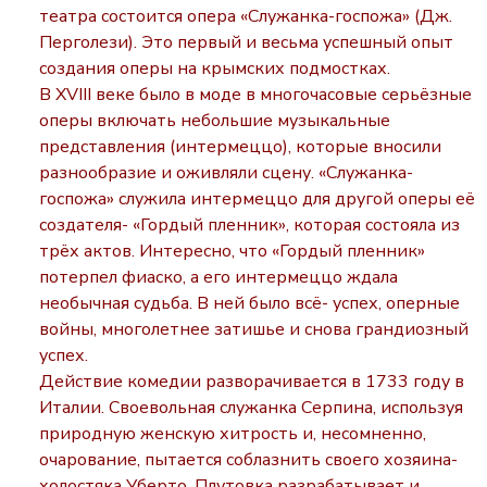
театра состоится опера «Служанка-госпожа» (Дж.
Перголези). Это первый и весьма успешный опыт
создания оперы на крымских подмостках.
В
XVIII
веке было в моде в многочасовые серьёзные
оперы включать небольшие музыкальные
представления (интермеццо), которые вносили
разнообразие и оживляли сцену. «Служанка-
госпожа» служила интермеццо для другой оперы её
создателя- «Гордый пленник», которая состояла из
трёх актов. Интересно, что «Гордый пленник»
потерпел фиаско, а его интермеццо ждала
необычная судьба. В ней было всё- успех, оперные
войны, многолетнее затишье и снова грандиозный
успех.
Действие комедии разворачивается в 1733 году в
Италии. Своевольная служанка Серпина, используя
природную женскую хитрость и, несомненно,
очарование, пытается соблазнить своего хозяина-
холостяка Уберто. Плутовка разрабатывает и