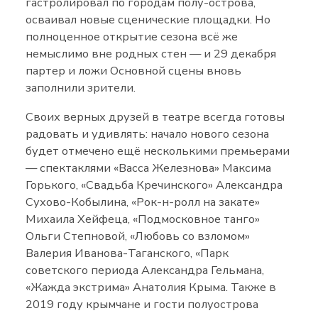
гастролировал по городам полу-острова,
осваивал новые сценические площадки. Но
полноценное открытие сезона всё же
немыслимо вне родных стен — и 29 декабря
партер и ложи Основной сцены вновь
заполнили зрители.
Своих верных друзей в театре всегда готовы
радовать и удивлять: начало нового сезона
будет отмечено ещё несколькими премьерами
— спектаклями «Васса Железнова» Максима
Горького, «Свадьба Кречинского» Александра
Сухово-Кобылина, «Рок-н-ролл на закате»
Михаила Хейфеца, «Подмосковное танго»
Ольги Степновой, «Любовь со взломом»
Валерия Иванова-Таганского, «Парк
советского периода Александра Гельмана,
«Жажда экстрима» Анатолия Крыма. Также в
2019 году крымчане и гости полуострова