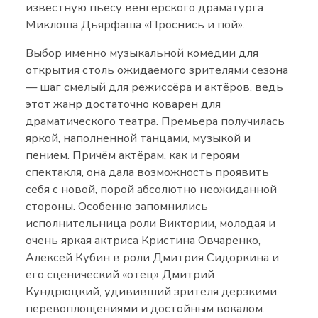
известную пьесу венгерского драматурга
Миклоша Дьярфаша «Проснись и пой».
Выбор именно музыкальной комедии для
открытия столь ожидаемого зрителями сезона
— шаг смелый для режиссёра и актёров, ведь
этот жанр достаточно коварен для
драматического театра. Премьера получилась
яркой, наполненной танцами, музыкой и
пением. Причём актёрам, как и героям
спектакля, она дала возможность проявить
себя с новой, порой абсолютно неожиданной
стороны. Особенно запомнились
исполнительница роли Виктории, молодая и
очень яркая актриса Кристина Овчаренко,
Алексей Кубин в роли Дмитрия Сидоркина и
его сценический «отец» Дмитрий
Кундрюцкий, удививший зрителя дерзкими
перевоплощениями и достойным вокалом.