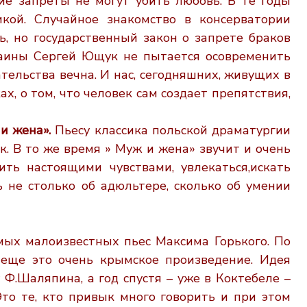
ие запреты не могут убить любовь. В те годы
икой. Случайное знаком
ство в консерватории
, но государственный закон о запрете браков
аины Сергей Ющук не пытается осовременить
ательства
вечна. И нас, сегодняшних, живущих в
х, о том, что человек сам
создает препятствия,
и жена».
Пьесу классика польской драматургии
к. В то же
время » Муж и жена» звучит и очень
ть настоящими чувствами, увлекаться,
искать
 не столько об адюльтере, сколько об умении
мых малоизвестных пьес Максима Горького. По
А еще это очень
крымское произведение. Идея
у Ф.Шаляпина, а год спустя – уже в
Коктебеле –
Это те, кто привык много говорить и при этом