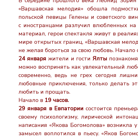
В середине прошлого века Леонид Зорин
«Варшавская мелодия» обошла
подмостк
польской певицы Гелены и советского ви
с
иностранцами разлучил влюбленных на
материал, герои спек
такля живут в реалия
мире открытых границ, «Варшавская
мелод
не желая бороться за свою любовь. Начало
24 января
жители и гости
Ялты
познакомя
можно воспринять
как увлекательный люб
современно, ведь не грех сегодня лишн
любовные приключения, только делать э
любить и прощать.
Начало в
19
часов.
29 января
в Евпатории
состоится премье
своему психологизму,
лирической интонац
написания «Якова Богомолова» возникла 
замысел воплотился в пьесу. «Яков Богом