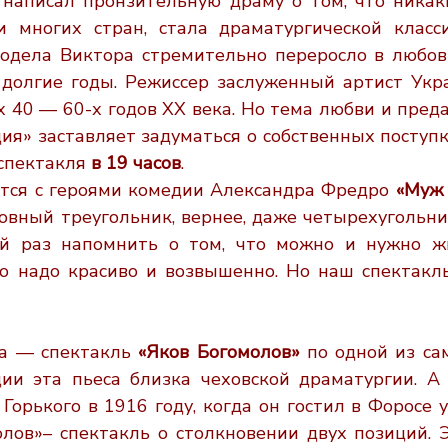
 написал пронзительную драму о том, что
никак
и многих стран, стала драматургической класс
нодела Виктора
стремительно переросло в любовь
 долгие годы. Режиссер заслуженный
артист Укр
х 40 — 60-х годов XX века. Но тема любви и пред
ия» заставляет задуматься о собственных поступка
 спектакля
в 19
часов
.
тся с героями комедии Александра
Фредро
«Муж 
овный треугольник, вернее, даже четырехугольни
ий раз
напомнить о том, что можно и нужно жи
то надо красиво и возвышенно. Но
наш спектакль
ра — спектакль
«Яков Богомолов»
по
одной из са
ии эта пьеса близка чеховской драматургии. 
у
Горького в 1916 году, когда он гостил в Форосе 
олов»– спектакль о
столкновении двух позиций. 