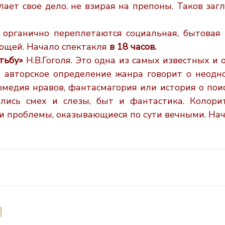
елает свое дело, не взирая на препоны. Таков
заг
 органично переплетаются социальная,
бытовая 
ющей. Начало спектакля
в 18 часов.
тьбу»
Н.В.Гоголя. Это одна из самых
известных и 
о авторское определение жанра говорит о
неодн
медия нравов, фантасмагория или история о поис
елись
смех и слезы, быт и фантастика. Колор
ни проблемы, оказывающиеся
по сути вечными. На
Й