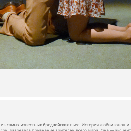
 из самых известных бродвейских пьес. История любви юноши 
сой, завоевала признание зрителей всего мира. Она — эксцент