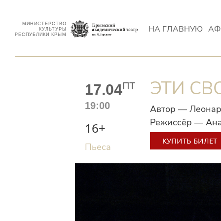
МИНИСТЕРСТВО
НА ГЛАВНУЮ
АФ
КУЛЬТУРЫ
РЕСПУБЛИКИ КРЫМ
ЭТИ СВ
ПТ
17.04
19:00
Автор — Леонар
Режиссёр — Ана
16+
КУПИТЬ БИЛЕТ
Пьеса