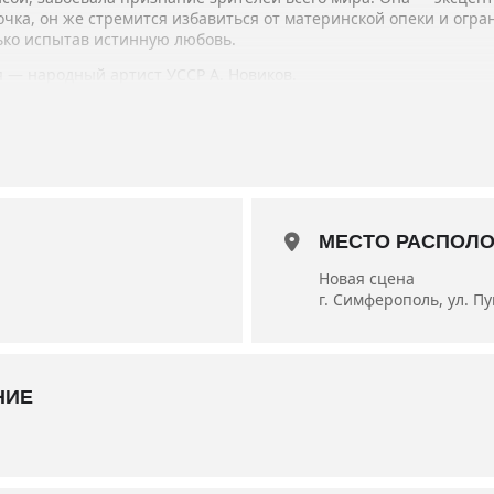
очка, он же стремится избавиться от материнской опеки и огр
лько испытав истинную любовь.
 — народный артист УССР А. Новиков.
ины С.Кучеренко, заслуженные артисты РК Ю.Островская, Д.Ере
010 года.
 50 мин.
МЕСТО РАСПОЛ
Новая сцена
г. Симферополь, ул. П
НИЕ