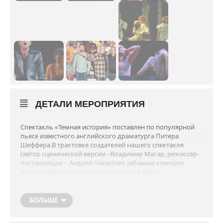
ДЕТАЛИ МЕРОПРИЯТИЯ
Спектакль «Темная история» поставлен по популярной
пьесе известного английского драматурга Питера
Шеффера.В трактовке создателей нашего спектакля
(автор сценической версии –Владимир Магар, режиссёр-
постановщик – Андрей Чаквитая) забавная комедия
положений превращается в истинный фарс,
увлекательное зрелище, где органично соединились
юмор
и фееричная театральность.
БОЛЬШЕ
«Наш спектакль – это не классическая комедия
положений, а фантазия на тему пьесы П. Шеффера, где
господствует гротеск, – говорит Андрей Чаквитая, –