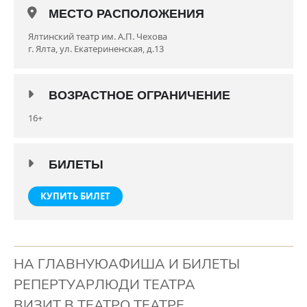
И. Кашин, А. Денисенко, М. Малый, актриса Е.Зайцева.
МЕСТО РАСПОЛОЖЕНИЯ
Дата премьеры: 18.11.2009
Ялтинский театр им. А.П. Чехова
г. Ялта, ул. Екатериненская, д.13
Продолжительность: 1:40
Возрастное ограничение: 16+
ВОЗРАСТНОЕ ОГРАНИЧЕНИЕ
16+
БИЛЕТЫ
КУПИТЬ БИЛЕТ
НА ГЛАВНУЮ
АФИША И БИЛЕТЫ
РЕПЕРТУАР
ЛЮДИ ТЕАТРА
ВИЗИТ В ТЕАТР
О ТЕАТРЕ