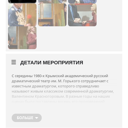
ДЕТАЛИ МЕРОПРИЯТИЯ
С середины 1980-х Крымский академический русский
драматический театр им. М. Горького сотрудничает с
известным драматургом, которого справедливо
называют живым классиком современной драматургии,
Валентином Красногоровым. В разные годы на наших
сценах были поставлены восемь его произведений,
причем к некоторым театр обращался дважды. «Сейчас
или никогда» – девятая пьеса замечательного
драматурга, воплощенная на наших подмостках.
БОЛЬШЕ
Как и большинство комедий Красногорова, «Сейчас или