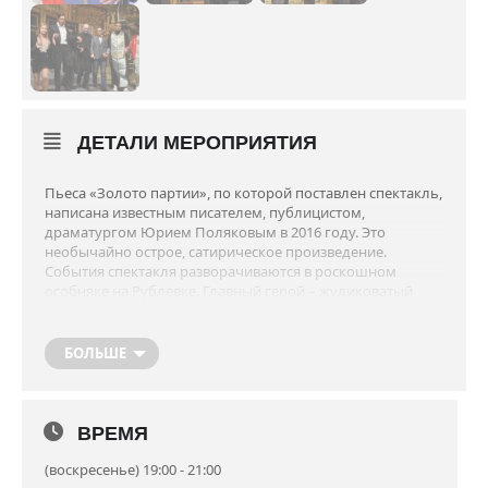
ДЕТАЛИ МЕРОПРИЯТИЯ
Пьеса «Золото партии», по которой поставлен спектакль,
написана известным писателем, публицистом,
драматургом Юрием Поляковым в 2016 году. Это
необычайно острое, сатирическое произведение.
События спектакля разворачиваются в роскошном
особняке на Рублевке. Главный герой – жуликоватый
банкир Марлен Барабаш – оказался в сложной
жизненной ситуации. Он убежден, что исправить её
можно при помощи отца, старого партийного
БОЛЬШЕ
функционера, бывшего члена ЦК КПСС…
В «Рублевке, 38 Бис» на примере одной семьи мы видим
не просто конфликт отцов и детей, а столкновение
непримиримых позиций представителей разных слоев
ВРЕМЯ
современного российского общества.
(воскресенье) 19:00 - 21:00
Режиссер-постановщик спектакля – народный артист