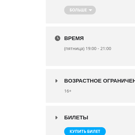
Режиссер-постановщик спектакл
БОЛЬШЕ
В ролях: заслуженный артист У
Наталья Бабич.
Сценография Кирилла Ерёмина.
ВРЕМЯ
Премьера 12 октября 2018 года
Длительность 2:20
(пятница) 19:00 - 21:00
ВОЗРАСТНОЕ ОГРАНИЧЕ
16+
БИЛЕТЫ
КУПИТЬ БИЛЕТ