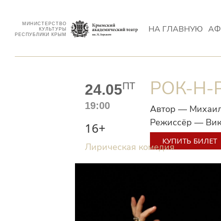
МИНИСТЕРСТВО
НА ГЛАВНУЮ
АФ
КУЛЬТУРЫ
РЕСПУБЛИКИ КРЫМ
РОК-Н-
ПТ
24.05
19:00
Автор — Михаи
Режиссёр — Вик
16+
КУПИТЬ БИЛЕТ
Лирическая комедия