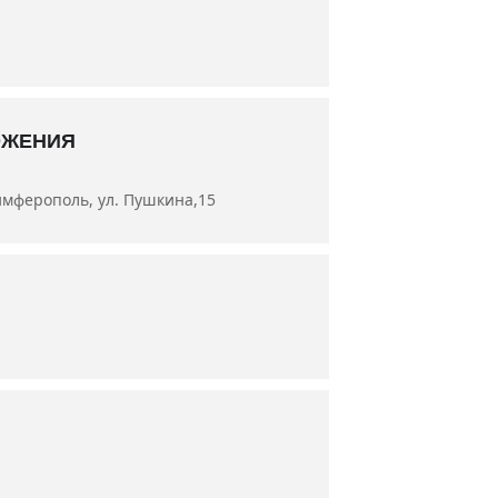
а Аносова, артисты Левон Вермишян,
ОЖЕНИЯ
имферополь, ул. Пушкина,15