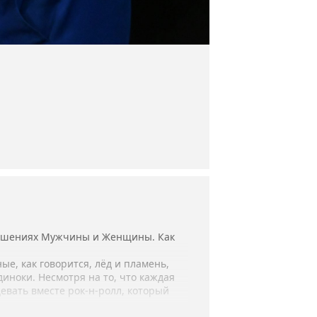
ношениях Мужчины и Женщины. Как
е, как говорится, лёд и пламень,
диноки. Несмотря на то, что каждая
евать вместе рок-н-ролл, который