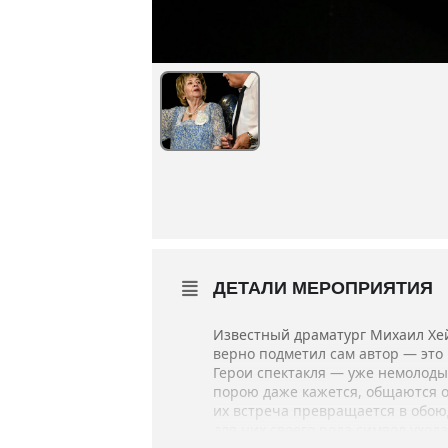
ДЕТАЛИ МЕРОПРИЯТИЯ
Известный драматург Михаил Хе
верно подметил сам автор — это
Герои спектакля — уже немолодые
порою даже кажется, общаются он
их встреча превращается в обою
для них своего рода символ ухода