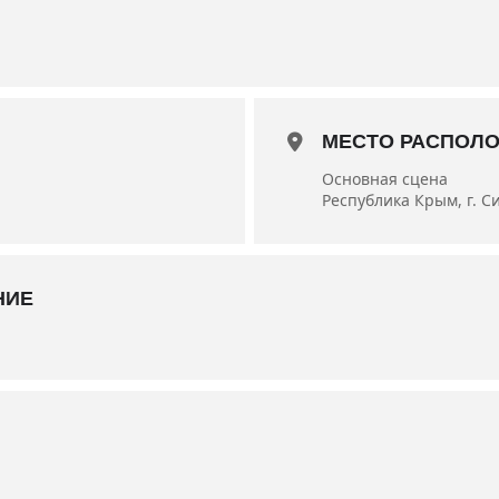
я — народный артист Украины Виктор Навроцкий.
краины Владимир Крючков и заслуженная артистка Украины Инн
МЕСТО РАСПОЛ
Основная сцена
Республика Крым, г. С
НИЕ