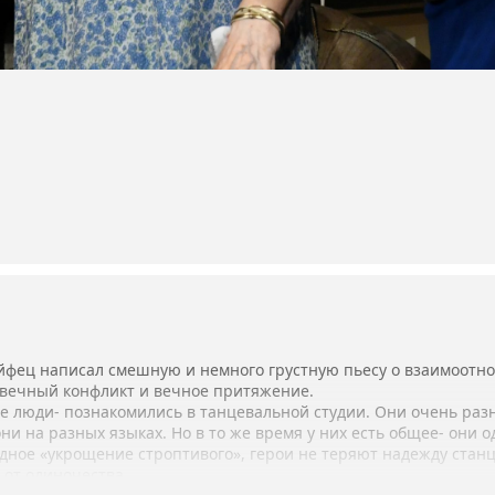
йфец написал смешную и немного грустную пьесу о взаимоот
 вечный конфликт и вечное притяжение.
 люди- познакомились в танцевальной студии. Они очень разны
и на разных языках. Но в то же время у них есть общее- они о
дное «укрощение строптивого», герои не теряют надежду станц
 от одиночества.