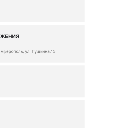
а Аносова, артисты Левон Вермишян,
ОЖЕНИЯ
имферополь, ул. Пушкина,15