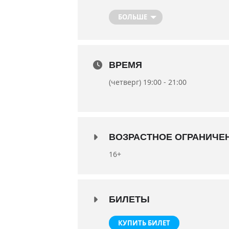
Режиссер-постановщик спектакл
БОЛЬШЕ
В ролях: заслуженный артист У
Наталья Бабич.
Сценография Кирилла Ерёмина.
ВРЕМЯ
Премьера 12 октября 2018 года
Длительность 2:20
(четверг) 19:00 - 21:00
ВОЗРАСТНОЕ ОГРАНИЧЕ
16+
БИЛЕТЫ
КУПИТЬ БИЛЕТ