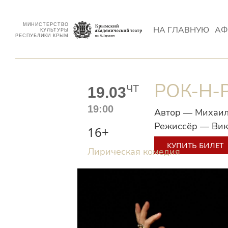
МИНИСТЕРСТВО
НА ГЛАВНУЮ
АФ
КУЛЬТУРЫ
РЕСПУБЛИКИ КРЫМ
РОК-Н-
ЧТ
19.03
19:00
Автор — Михаи
Режиссёр — Вик
16+
КУПИТЬ БИЛЕТ
Лирическая комедия