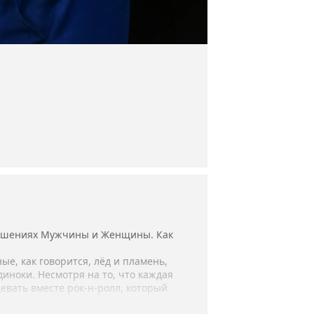
ношениях Мужчины и Женщины. Как
е, как говорится, лёд и пламень,
диноки. Несмотря на то, что каждая
евать вместе рок-н-ролл, который