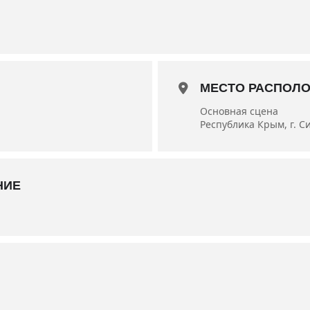
я — народный артист Украины Виктор Навроцкий.
краины Владимир Крючков и заслуженная артистка Украины Инн
МЕСТО РАСПОЛ
Основная сцена
Республика Крым, г. С
НИЕ