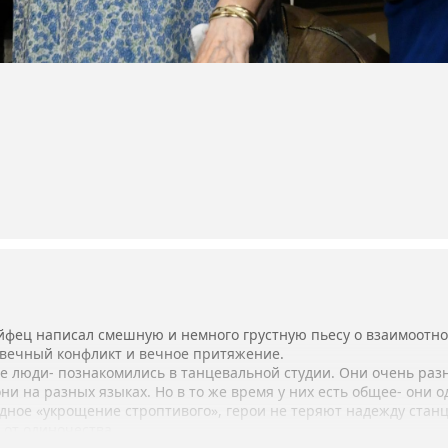
йфец написал смешную и немного грустную пьесу о взаимоот
 вечный конфликт и вечное притяжение.
 люди- познакомились в танцевальной студии. Они очень разны
и на разных языках. Но в то же время у них есть общее- они о
дное «укрощение строптивого», герои не теряют надежду станц
 от одиночества.