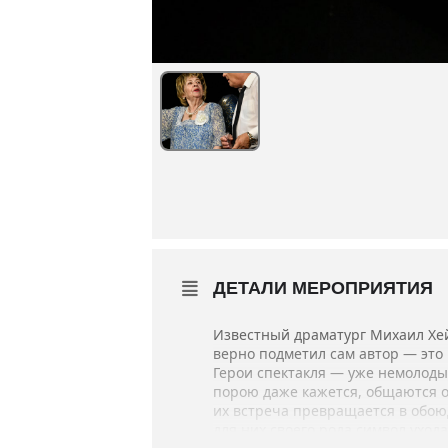
ДЕТАЛИ МЕРОПРИЯТИЯ
Известный драматург Михаил Хе
верно подметил сам автор — это
Герои спектакля — уже немолодые
порою даже кажется, общаются он
их встреча превращается в обою
для них своего рода символ ухода