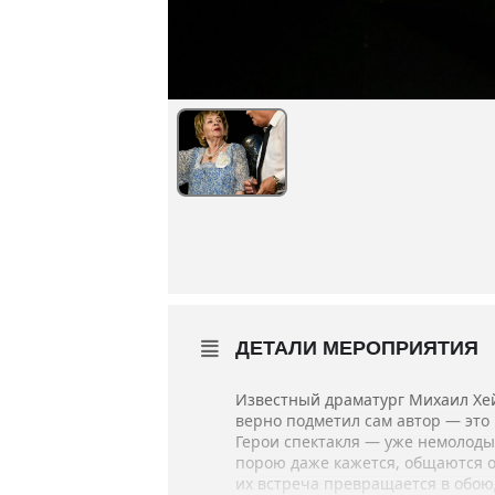
ДЕТАЛИ МЕРОПРИЯТИЯ
Известный драматург Михаил Хе
верно подметил сам автор — это
Герои спектакля — уже немолодые
порою даже кажется, общаются он
их встреча превращается в обою