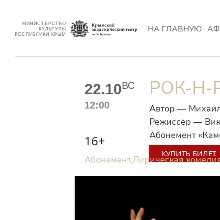
МИНИСТЕРСТВО
НА ГЛАВНУЮ
АФ
КУЛЬТУРЫ
РЕСПУБЛИКИ КРЫМ
РОК-Н-
ВС
22.10
12:00
Автор — Михаи
Режиссёр — Вик
Абонемент «Ка
16+
КУПИТЬ БИЛЕТ
Абонемент,
Лирическая комеди