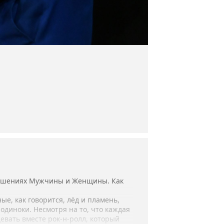
ношениях Мужчины и Женщины. Как
е, как говорится, лёд и пламень,
одиноки. Несмотря на то, что каждая
евать вместе рок-н-ролл, который