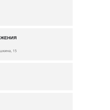
а Аносова, артисты Левон Вермишян,
ОЖЕНИЯ
ушкина, 15