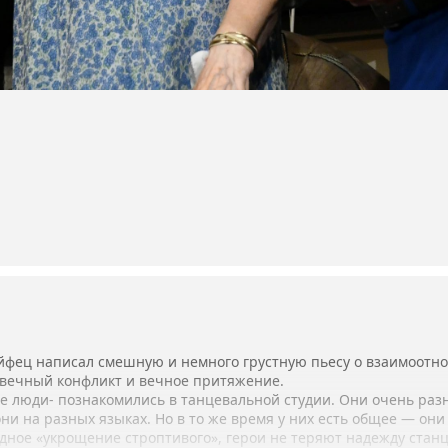
йфец написал смешную и немного грустную пьесу о взаимоот
 вечный конфликт и вечное притяжение.
 люди- познакомились в танцевальной студии. Они очень разны
и на разных языках. Но в то же время у них есть общее — они 
дное «укрощение строптивого», герои не теряют надежду станц