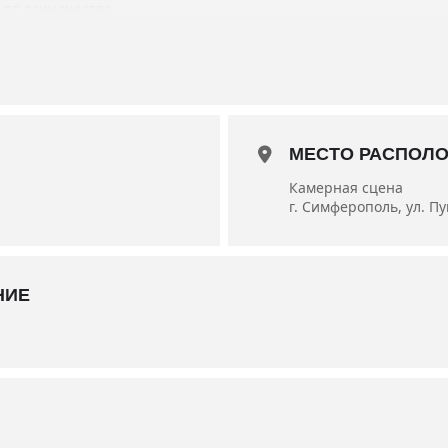
 от одиночества.
я — народный артист Украины Виктор Навроцкий.
краины Владимир Крючков и заслуженная артистка Украины Инн
МЕСТО РАСПОЛ
Камерная сцена
г. Симферополь, ул. П
НИЕ