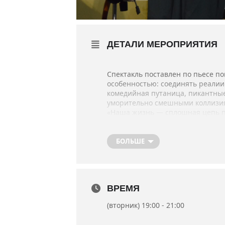
ДЕТАЛИ МЕРОПРИЯТИЯ
Спектакль поставлен по пьесе п
особенностью: соединять реалии
комедийная путаница, пикантные
уморительно смешными коллизия
«Наша жизнь — сплошная цепь па
этом мы пытаемся разобраться в
режиссер-постановщик спектакля
эти моменты органично сочетают
БОЛЬШЕ
Роли в спектакле исполняют: з
Крым Александр Чернышёв и Вал
Художник — постановщик — засл
ВРЕМЯ
Премьера спектакля состоялась 2
(вторник) 19:00 - 21:00
Продолжительность спектакля 2ч