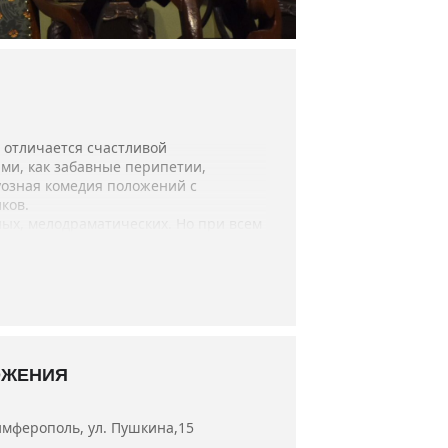
 отличается счастливой
ми, как забавные перипетии,
уозная комедия положений с
иков.
ых, мелодраматических. Но при всем
я, встретить свою любовь, — говорит
уктами», как и в нашей жизни, все
в, заслуженные артисты Республики
ОЖЕНИЯ
имферополь, ул. Пушкина,15