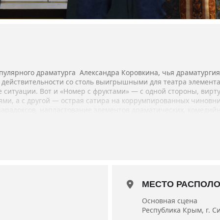
опулярного драматурга Александра Коровкина, чья драматургия
 действительности со столь выигрышными для театра элемента
 ситуации. Вот и «Номер с фруктами» — с одной стороны, вирт
ми, а с другой — острая сатира на коррумпированных чиновн
радоксов, напластование элементов драматических, комедийн
 себе, определить жизненные ориентиры и, если посчастливитс
 заслуженный артист Украины Юрий Федоров, — В «Номере с фр
ся».
аслуженные артисты Украины Людмила Юрова, Владимир Крючко
ентина Шляхова, артист Антон Навроцкий.
уженный работник культуры АРК Марина Нефедова.
МЕСТО РАСПОЛ
7 мая 2016 года.
Основная сцена
. 30 мин.
Республика Крым, г. С