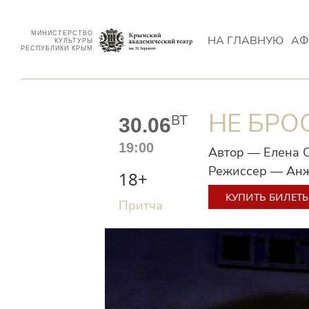
МИНИСТЕРСТВО
НА ГЛАВНУЮ
АФ
КУЛЬТУРЫ
РЕСПУБЛИКИ КРЫМ
НЕ БРО
ВТ
30.06
19:00
Автор — Елена 
Режиссер — Анж
18+
КУПИТЬ БИЛЕТ
Притча