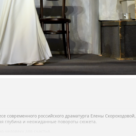
ьесе современного российского драматурга Елены Скороходовой
ая глубина и неожиданные повороты сюжета.
о человеку для счастья.