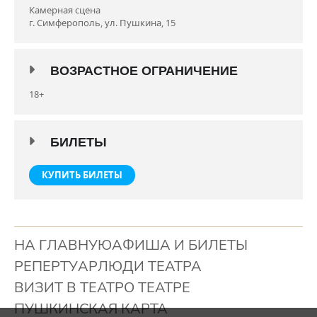
Камерная сцена
Анастасия Черных.
г. Симферополь, ул. Пушкина, 15
Премьера состоялась 21 июля 2023 года.
Продолжительность спектакля 2 ч.05 мин. с одним
антрактом.
ВОЗРАСТНОЕ ОГРАНИЧЕНИЕ
Возрастное ограничение: 18+
18+
БИЛЕТЫ
КУПИТЬ БИЛЕТЫ
НА ГЛАВНУЮ
АФИША И БИЛЕТЫ
РЕПЕРТУАР
ЛЮДИ ТЕАТРА
ВИЗИТ В ТЕАТР
О ТЕАТРЕ
ПУШКИНСКАЯ КАРТА