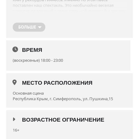
поставлен наш спектакль. Это необычайно веселая
комедия положений с увлекательной интригой и яркими
образами. Можно ли одновременно «закрутить роман» с
тремя очаровательными стюардессами? «Конечно»,-
БОЛЬШЕ
отвечает главный герой комедии парижский архитектор
Бернар, — главное, составить точный график в
соответствии с расписанием полетов». Но даже самые
надежные схемы рано или поздно дают сбой. И тогда
ВРЕМЯ
начинается круговорот самых неожиданных и забавных
происшествий.
(воскресенье) 18:00 - 23:00
Режиссер — постановщик — народный артист УССР А.
Новиков.
В главных ролях: заслуженные артисты Украины
МЕСТО РАСПОЛОЖЕНИЯ
С. Ющук, Л.Юрова, заслуженные артисты Республики
Крым Д. Еременко, Ю. Островская, В. Шляхова,
Основная сцена
Н. Станиславская.
Республика Крым, г. Симферополь, ул. Пушкина,15
Сценография заслуженного деятеля искусств Украины
В.Новикова.
ВОЗРАСТНОЕ ОГРАНИЧЕНИЕ
Премьера состоялась 26 июня 2009 г.
16+
Продолжительность спектакля: 2 ч. 10 мин.