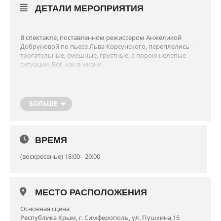
ДЕТАЛИ МЕРОПРИЯТИЯ
В спектакле, поставленном режиссером Анжеликой
Добруновой по пьесе Льва Корсунского, переплелись
трогательные, смешные, грустные, а порою нелепые
ситуации. Всё, как в жизни.
Личная жизнь главной героини Ирины, откровенно
говоря, не складывается. Жених, правда, есть – ее
БОЛЬШЕ
начальник Феликс, только ухаживает как-то вяло, да и
предложение делать не спешит. И тогда за дело берётся
решительная мама Ирины Надежда Андреевна…
ВРЕМЯ
«Конечно, это история о поиске любимого человека. О
(воскресенье) 18:00 - 20:00
поиске любви в человеке;— в самом себе. Этот поиск
страстный, масштабный, ведь герои ищут того, кто
способен их любить, даже далеко за пределами Земли.
Так нам открывается их собственный внутренний космос:
МЕСТО РАСПОЛОЖЕНИЯ
сострадание, образы далёкой юности, звуки оркестра,
Основная сцена
который слышен одному человеку, желание быть
Республика Крым, г. Симферополь, ул. Пушкина,15
нужным, — рассказывает режиссер-постановщик