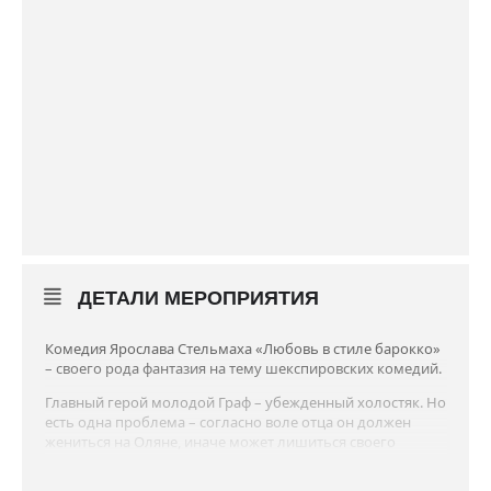
ДЕТАЛИ МЕРОПРИЯТИЯ
Комедия Ярослава Стельмаха «Любовь в стиле барокко»
– своего рода фантазия на тему шекспировских комедий.
Главный герой молодой Граф – убежденный холостяк. Но
есть одна проблема – согласно воле отца он должен
жениться на Оляне, иначе может лишиться своего
богатого имения. Единственный выход сохранить
имение и не потерять холостяцкого свободу – заставить