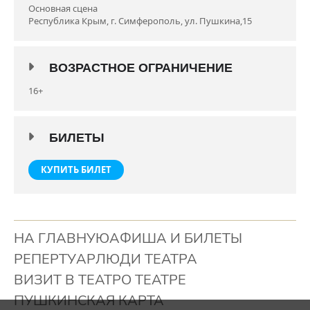
Антон Навроцкий, Валерий Пурювкин, Сергей Холкин,
Основная сцена
Андрей Пензин, Арсен Джемилев, Любовь Климкина,
Республика Крым, г. Симферополь, ул. Пушкина,15
Радмила Фадеева, Татьяна Левицкая, Павел Гладких,
Анастасия Дьячкова и Полина Михайлова.
Продолжительность: 2:10
ВОЗРАСТНОЕ ОГРАНИЧЕНИЕ
Премьера 27.11.2021
16+
БИЛЕТЫ
КУПИТЬ БИЛЕТ
НА ГЛАВНУЮ
АФИША И БИЛЕТЫ
РЕПЕРТУАР
ЛЮДИ ТЕАТРА
ВИЗИТ В ТЕАТР
О ТЕАТРЕ
ПУШКИНСКАЯ КАРТА