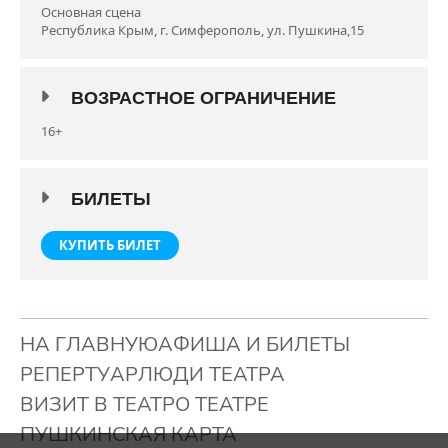
Антон Навроцкий, Валерий Пурювкин, Сергей Холкин,
Основная сцена
Андрей Пензин, Арсен Джемилев, Любовь Климкина,
Республика Крым, г. Симферополь, ул. Пушкина,15
Радмила Фадеева, Татьяна Левицкая, Павел Гладких,
Анастасия Дьячкова и Полина Михайлова.
Продолжительность: 2:10
ВОЗРАСТНОЕ ОГРАНИЧЕНИЕ
Премьера 27.11.2021
16+
БИЛЕТЫ
КУПИТЬ БИЛЕТ
НА ГЛАВНУЮ
АФИША И БИЛЕТЫ
РЕПЕРТУАР
ЛЮДИ ТЕАТРА
ВИЗИТ В ТЕАТР
О ТЕАТРЕ
ПУШКИНСКАЯ КАРТА