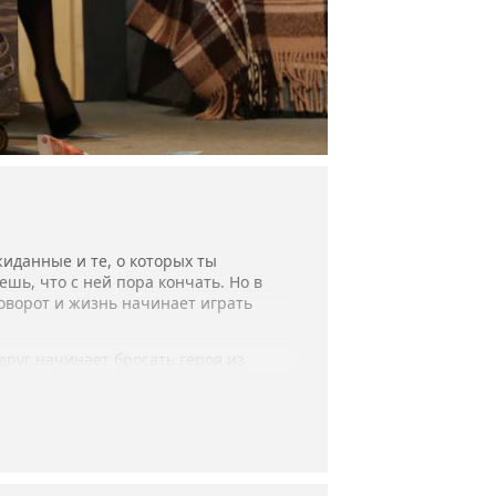
жиданные и те, о которых ты
шь, что с ней пора кончать. Но в
поворот и жизнь начинает играть
руг начинает бросать героя из
«заездом» поверьте, очень