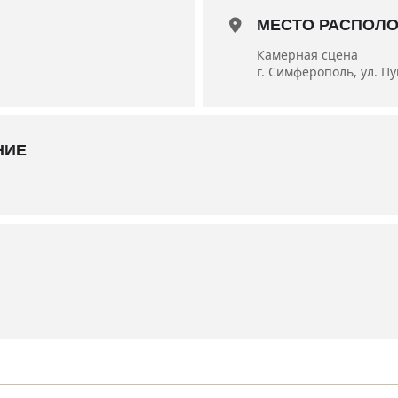
енный деятель искусств Украины, заслуженный художник Крым
МЕСТО РАСПОЛ
ов
Камерная сцена
ина
г. Симферополь, ул. П
НИЕ