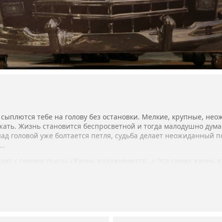
сыплются тебе на голову без остановки. Мелкие, крупные, нео
жать. Жизнь становится беспросветной и тогда малодушно думае
над головой уже болтается петля, судьба делает неожиданный 
и…
дит с героем пьесы «Жизнь налаживается…» Эта самая жизнь вд
я по льду автомобиль… И наблюдать за таким непредсказуемым 
есело…
и Крым Е. Сорокина и И. Кашин, артистка Н. Бабич.
й Павлов