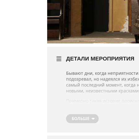
ДЕТАЛИ МЕРОПРИЯТИЯ
Бывают дни, когда неприятности 
подозревал, но надеялся их избе
самый последний момент, когда 
новыми, неизвестными краскам
Примерно такая история происхо
стороны в сторону, как мчащийс
увлекательно, а порой и очень в
БОЛЬШЕ
В ролях: засл. артисты Республик
Режиссёр-постановщик – Витали