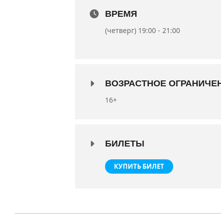
Художник-постановщик – заслуж
ВРЕМЯ
Художник по свету – Роман Клочк
(четверг) 19:00 - 21:00
Балетмейстер – Елизавета Сутяг
ВОЗРАСТНОЕ ОГРАНИЧЕ
16+
БИЛЕТЫ
КУПИТЬ БИЛЕТ