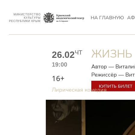
МИНИСТЕРСТВО
НА ГЛАВНУЮ
АФ
КУЛЬТУРЫ
РЕСПУБЛИКИ КРЫМ
ЖИЗНЬ
ЧТ
26.02
19:00
Автор — Витали
Режиссёр — Ви
16+
КУПИТЬ БИЛЕТ
Лирическая комедия