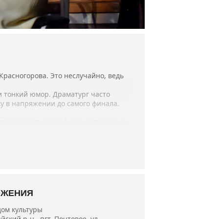
Красногорова. Это неслучайно, ведь
и тонкий юмор. Драматург часто
у в напряжении до самого финала.
 предложить случайному встречному
.
тист Украины Сергей Ющук и
ОЖЕНИЯ
дом культуры
ский р-н., пгт. Почтовое, ул.