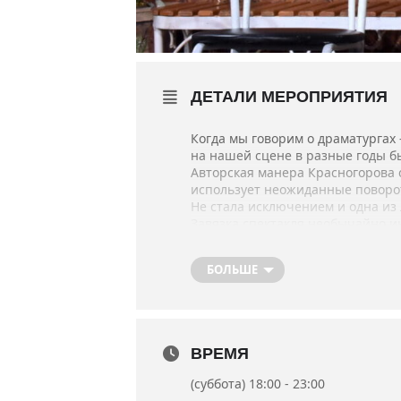
ДЕТАЛИ МЕРОПРИЯТИЯ
Когда мы говорим о драматургах
на нашей сцене в разные годы б
Авторская манера Красногорова с
использует неожиданные поворот
Не стала исключением и одна из
Завязка спектакля необычайно 
быть свидетелем на их свадьбе. 
Режиссер-постановщик «Его дон
БОЛЬШЕ
Роли в спектакле исполняют: на
заслуженная артистка АРК Жанн
Премьера состоялась 6 октября 2
ВРЕМЯ
Продолжительность спектакля 2ч
(суббота) 18:00 - 23:00
Возрастное ограничение: 16+