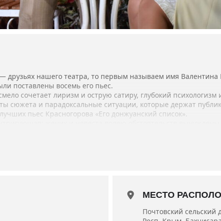
 — друзьях нашего театра, то первым называем имя Валентина 
ыли поставлены восемь его пьес.
мело сочетает лиризм и острую сатиру, глубокий психологизм 
ы сюжета и парадоксальные ситуации, которые держат публик
 лучших пьес Красногорова «Его донжуанский список».
интригующая: жених и невеста волею обстоятельств вынуждены
К чему это привело, зрители узнают, посмотрев спектакль.
жуанского списка» заслуженный артист Украины Юрий Федоров
родный артист Украины Анатолий Бондаренко, заслуженный ар
а Бирюк.
005 года.
МЕСТО РАСПОЛ
. 05мин.
Почтовский сельский 
Респ. Крым, Бахчисарай