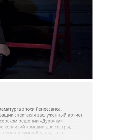
раматурга эпохи Ренессанса.
новщик спектакля заслуженный артист
ссерском решении «Дурочка» –
ре коллизий комедии две сестры,
твенна и «умом бедна», зато
ством – способностью любить.