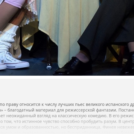
по праву относится к числу лучших пьес великого испанского д
ка» – благодатный материал для режиссерской фантазии. Поста
ает неожиданный взгляд на классическую комедию. В его режи
 о том, что истинное чувство способно пробудить разум. В цент
тся умом и образованностью, но бесприданница, Финея невежес
днако, как оказалось, глупышка Финея обладает главным богат