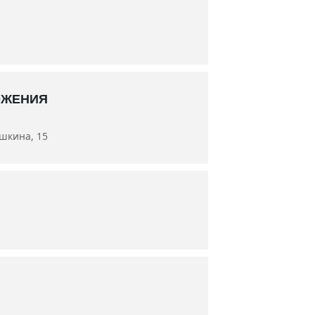
луженная артистка Республики Крым
носова, заслуженный артист
, Алексей Аносов, Сергей Холкин,
ОЖЕНИЯ
ушкина, 15