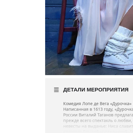
ДЕТАЛИ МЕРОПРИЯТИЯ
Комедия Лопе де Вега «Дурочка» 
Написанная в 1613 году, «Дуроч
России Виталий Таганов предлаг
прежде всего спектакль о любви,
невесты на выданье: Ниса слави
является богатой наследницей. О