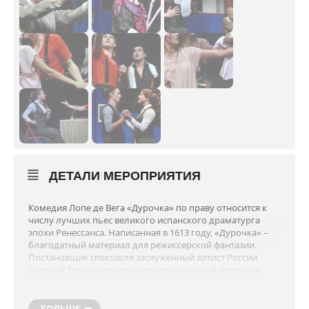
ДЕТАЛИ МЕРОПРИЯТИЯ
Комедия Лопе де Вега «Дурочка» по праву относится к
числу лучших пьес великого испанского драматурга
эпохи Ренессанса. Написанная в 1613 году, «Дурочка» –
благодатный материал для режиссерской фантазии.
Постановщик спектакля заслуженный артист России
Виталий Таганов предлагает неожиданный взгляд на
классическую комедию. В его режиссерском решении
«Дурочка» – прежде всего спектакль о любви, о том, что
истинное чувство способно пробудить разум. В центре