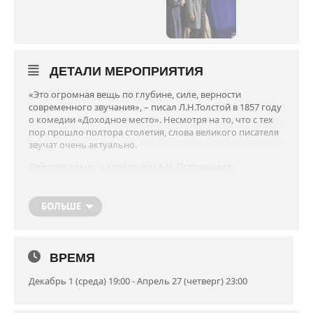
ДЕТАЛИ МЕРОПРИЯТИЯ
«Это огромная вещь по глубине, силе, верности
современного звучания», – писал Л.Н.Толстой в 1857 году
о комедии «Доходное место». Несмотря на то, что с тех
пор прошло полтора столетия, слова великого писателя
звучат очень актуально.
Действительно, у этой пьесы А.Н. Островского
удивительная судьба: когда бы её ни ставили, она всегда
оказывалась современной. Вот и сегодня основные темы
комедии – взяточничество, коррупция, неумение
БОЛЬШЕ
молодого человека найти свое место в жизни, круговая
порука чиновничьего братства – звучат очень
злободневно. «Всегда было и всегда будет», – говорит
Вышневский. Как это ни печально, но отнюдь не
ВРЕМЯ
положительный герой «Доходного места» похоже
оказался прав. Только сегодняшние мздоимцы покруче и
Декабрь 1 (среда) 19:00 - Апрель 27 (четверг) 23:00
пострашнее своих предшественников из времен
Островского.