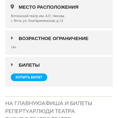
Режиссер-постановщик спектакля – народный артист
МЕСТО РАСПОЛОЖЕНИЯ
УССР А. Новиков.
Ялтинский театр им. А.П. Чехова
В главных ролях: заслуженные артисты Украины И.
г. Ялта, ул. Екатериненская, д.13
Аносова, Т. Павлова, И. Бондзик, заслуженные артисты
Республики Крым Д. Еременко, Ю. Островская, Д.
Кундрюцкий, М. Малый, артистка Т. Левицкая.
ВОЗРАСТНОЕ ОГРАНИЧЕНИЕ
Премьера состоялась 1 июня 2012 г.
14+
Продолжительность спектакля: 1 ч. 50 мин.
14+
БИЛЕТЫ
КУПИТЬ БИЛЕТ
НА ГЛАВНУЮ
АФИША И БИЛЕТЫ
РЕПЕРТУАР
ЛЮДИ ТЕАТРА