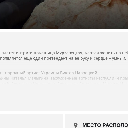
 плетет интриги помещица Мурзавецкая, мечтая женить на ней
 появляется еще один претендент на ее руку и сердце – умны
 – народный артист Украины Виктор Навроцкий.
раины Наталья Малыгина, заслуженные артисты Республики Кр
цкий, Александр Чернышев, Александр Денисенко, Максим Мал
мии Крыма «Золотой грифон» в 2023 году в номинации «Лучший
2023 года.
2 ч.
МЕСТО РАСПОЛ