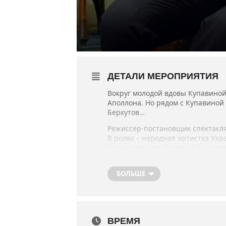
ДЕТАЛИ МЕРОПРИЯТИЯ
Вокруг молодой вдовы Купавиной
Аполлона. Но рядом с Купавиной
Беркутов…
Режиссер-постановщик спектакля
В ролях – народная артистка Ук
Станиславская, Дмитрий Кундрю
Владимир Меньшиков.
Лауреат Высшей театральной пре
БОЛЬШЕ
Премьера состоялась 24 марта 
Продолжительность спектакля 
ВРЕМЯ