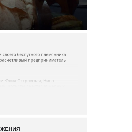
 своего беспутного племянника
й, расчетливый предприниматель
ым Юлия Островская, Нина
ый, артисты Анастасия Черных,
 спектакль года».
ОЖЕНИЯ