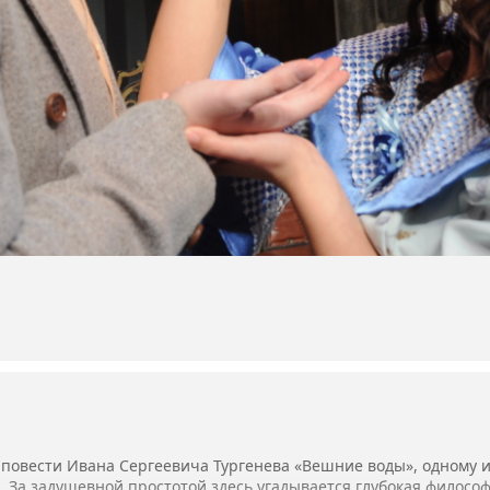
 повести Ивана Сергеевича Тургенева «Вешние воды», одному
 За задушевной простотой здесь угадывается глубокая философ