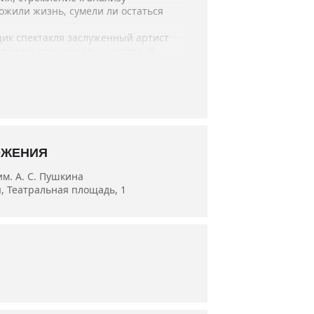
рожили жизнь, сумели ли остаться
щик спектакля заслуженный артист
едать свои идеалы, чувства. В
ерность самому себе особенно
 Юрий Федоров, Владимир Крючков,
Шляхова, Максим Малый, Александр
ОЖЕНИЯ
м. А. С. Пушкина
, Театральная площадь, 1