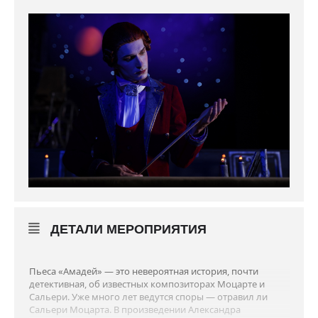
ДЕТАЛИ МЕРОПРИЯТИЯ
Пьеса «Амадей» — это невероятная история, почти
детективная, об известных композиторах Моцарте и
Сальери. Уже много лет ведутся споры — отравил ли
Сальери Моцарта. В произведении Александра