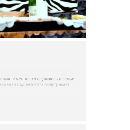
ния. Именно это случилось в семье
ативная подруга Рита подстрекает
ействия – прежде всего о любви,
служенного деятеля искусств