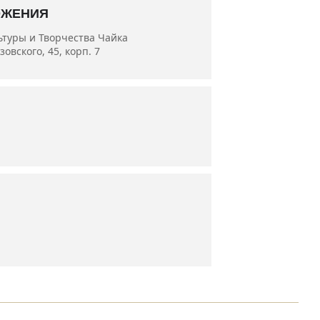
й Ерёменко, артисты Анастасия
ОЖЕНИЯ
ьтуры и Творчества Чайка
овского, 45, корп. 7