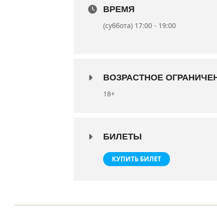
В ролях: заслуженные артисты Р
ВРЕМЯ
Черных, Антон Навроцкий и Вал
(суббота) 17:00 - 19:00
Премьера состоялась 20 сентября
Продолжительность спектакля 2 ч
18+
ВОЗРАСТНОЕ ОГРАНИЧЕ
18+
БИЛЕТЫ
КУПИТЬ БИЛЕТ