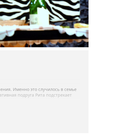
ния. Именно это случилось в семье
ативная подруга Рита подстрекает
ействия – прежде всего о любви,
служенного деятеля искусств