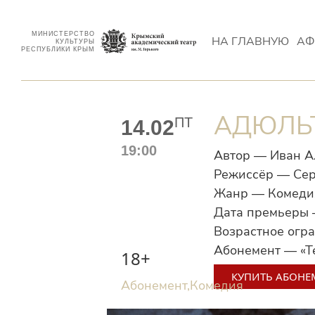
МИНИСТЕРСТВО
НА ГЛАВНУЮ
АФ
КУЛЬТУРЫ
РЕСПУБЛИКИ КРЫМ
АДЮЛЬТ
ПТ
14.02
19:00
Автор — Иван 
Режиссёр — Се
Жанр — Комедия
Дата премьеры 
Возрастное огр
Абонемент — «Т
18+
КУПИТЬ АБОНЕ
Абонемент,
Комедия