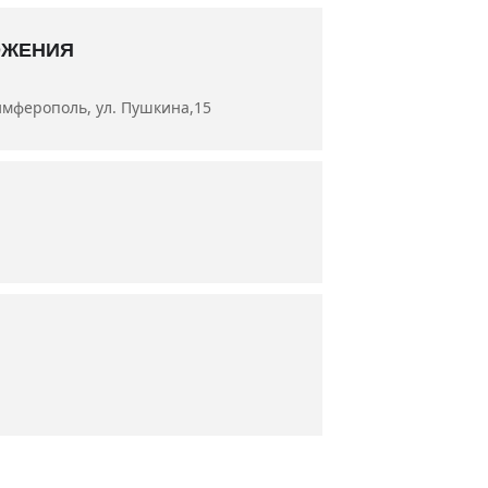
й Ерёменко, артисты Анастасия
ОЖЕНИЯ
имферополь, ул. Пушкина,15