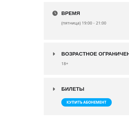
Республики Крым Златы Цирценс
В ролях: заслуженные артисты Р
ВРЕМЯ
Черных, Антон Навроцкий и Вал
(пятница) 19:00 - 21:00
Премьера состоялась 20 сентября
Продолжительность спектакля 2 ч
18+
ВОЗРАСТНОЕ ОГРАНИЧЕ
18+
БИЛЕТЫ
КУПИТЬ АБОНЕМЕНТ