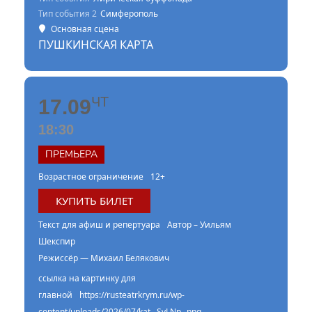
Тип события 2
Симферополь
Основная сцена
ПУШКИНСКАЯ КАРТА
ЧТ
17.09
18:30
ПРЕМЬЕРА
Возрастное ограничение
12+
КУПИТЬ БИЛЕТ
Текст для афиш и репертуара
Автор – Уильям
Шекспир
Режиссёр — Михаил Белякович
ссылка на картинку для
главной
https://rusteatrkrym.ru/wp-
content/uploads/2026/07/kat-_SvLNp_.png