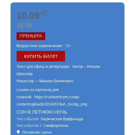
ЧТ
10.09
18:30
ПРЕМЬЕРА
Возрастное ограничение
12+
КУПИТЬ БИЛЕТ
Текст для афиш и репертуара
Автор – Уильям
Шекспир
Режиссёр — Михаил Белякович
ссылка на картинку для
главной
https://rusteatrkrym.ru/wp-
content/uploads/2026/07/kat-_SvLNp_.png
СОН В ЛЕТНЮЮ НОЧЬ
Тип события
Лирическая буффонада
Тип события 2
Симферополь
Основная сцена