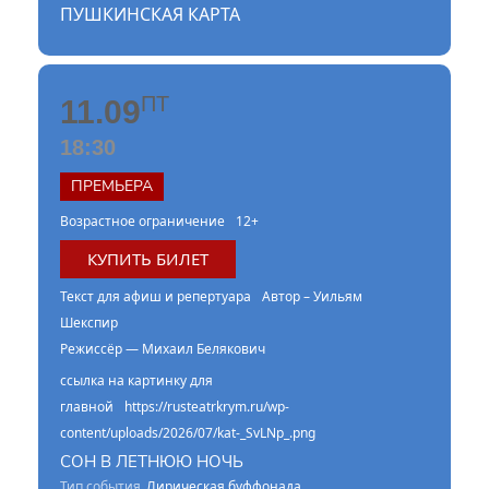
ПУШКИНСКАЯ КАРТА
ПТ
11.09
18:30
ПРЕМЬЕРА
Возрастное ограничение
12+
КУПИТЬ БИЛЕТ
Текст для афиш и репертуара
Автор – Уильям
Шекспир
Режиссёр — Михаил Белякович
ссылка на картинку для
главной
https://rusteatrkrym.ru/wp-
content/uploads/2026/07/kat-_SvLNp_.png
СОН В ЛЕТНЮЮ НОЧЬ
Тип события
Лирическая буффонада