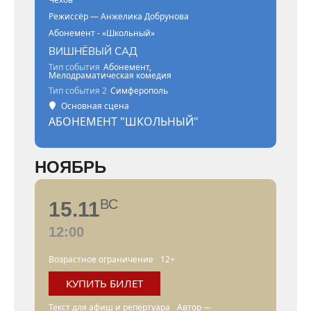
Режиссёр — Анжелика Добрунова
Абонемент - «Школьный»
ВИШНЁВЫЙ САД
Тип события
Абонемент,
Мелодраматическая комедия
Тип события 2
Симферополь
Основная сцена
АБОНЕМЕНТ "ШКОЛЬНЫЙ"
НОЯБРЬ
ВС
15.11
12:00
Возрастное ограничение
12+
КУПИТЬ БИЛЕТ
Текст для афиш и репертуара
Автор —