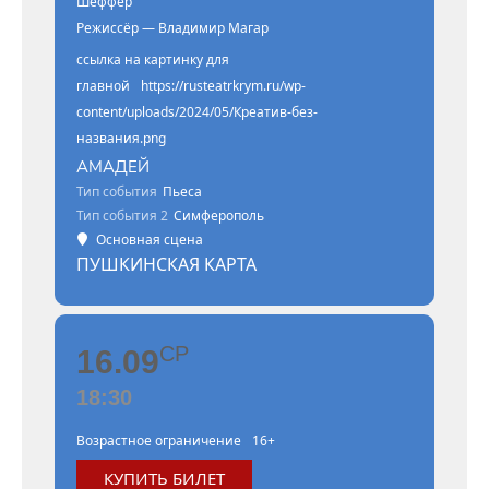
Шеффер
Режиссёр — Владимир Магар
ссылка на картинку для
главной
https://rusteatrkrym.ru/wp-
content/uploads/2024/05/Креатив-без-
названия.png
АМАДЕЙ
Тип события
Пьеса
Тип события 2
Симферополь
Основная сцена
ПУШКИНСКАЯ КАРТА
СР
16.09
18:30
Возрастное ограничение
16+
КУПИТЬ БИЛЕТ