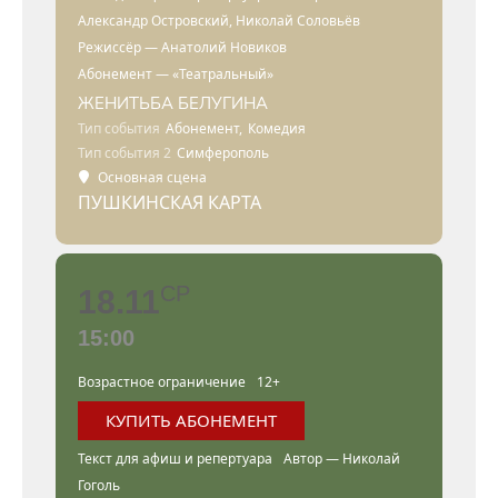
Александр Островский, Николай Соловьёв
Режиссёр — Анатолий Новиков
Абонемент — «Театральный»
ЖЕНИТЬБА БЕЛУГИНА
Тип события
Абонемент,
Комедия
Тип события 2
Симферополь
Основная сцена
ПУШКИНСКАЯ КАРТА
СР
18.11
15:00
Возрастное ограничение
12+
КУПИТЬ АБОНЕМЕНТ
Текст для афиш и репертуара
Автор — Николай
Гоголь