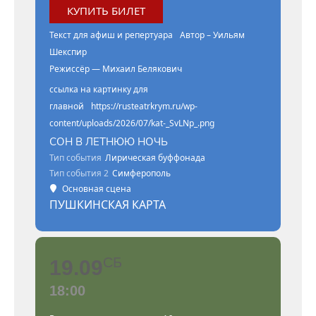
КУПИТЬ БИЛЕТ
Текст для афиш и репертуара
Автор – Уильям
Шекспир
Режиссёр — Михаил Белякович
ссылка на картинку для
главной
https://rusteatrkrym.ru/wp-
content/uploads/2026/07/kat-_SvLNp_.png
СОН В ЛЕТНЮЮ НОЧЬ
Тип события
Лирическая буффонада
Тип события 2
Симферополь
Основная сцена
ПУШКИНСКАЯ КАРТА
СБ
19.09
18:00