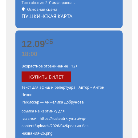
Тип события 2
Симферополь
Основная сцена
ПУШКИНСКАЯ КАРТА
СБ
12.09
18:00
Возрастное ограничение
12+
КУПИТЬ БИЛЕТ
Текст для афиш и репертуара
Автор – Антон
Чехов
Режиссёр — Анжелика Добрунова
ссылка на картинку для
главной
https://rusteatrkrym.ru/wp-
content/uploads/2026/04/Креатив-без-
названия-26.png