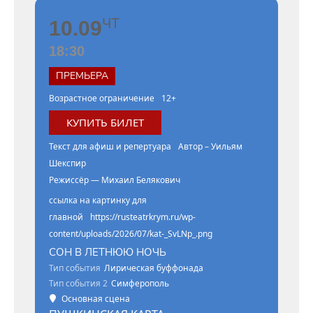
ЧТ
10.09
18:30
ПРЕМЬЕРА
Возрастное ограничение
12+
КУПИТЬ БИЛЕТ
Текст для афиш и репертуара
Автор – Уильям
Шекспир
Режиссёр — Михаил Белякович
ссылка на картинку для
главной
https://rusteatrkrym.ru/wp-
content/uploads/2026/07/kat-_SvLNp_.png
СОН В ЛЕТНЮЮ НОЧЬ
Тип события
Лирическая буффонада
Тип события 2
Симферополь
Основная сцена