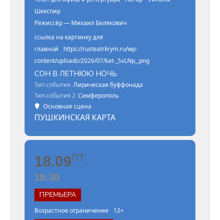
Шекспир
Режиссёр — Михаил Белякович
ссылка на картинку для
главной
https://rusteatrkrym.ru/wp-
content/uploads/2026/07/kat-_SvLNp_.png
СОН В ЛЕТНЮЮ НОЧЬ
Тип события
Лирическая буффонада
Тип события 2
Симферополь
Основная сцена
ПУШКИНСКАЯ КАРТА
ПТ
18.09
18:30
ПРЕМЬЕРА
Возрастное ограничение
12+