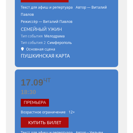
Текст для афиш и репертуара
Автор — Виталий
Павлов
Режиссёр — Виталий Павлов
СЕМЕЙНЫЙ УЖИН
Тип события
Мелодрама
Тип события 2
Симферополь
Основная сцена
ПУШКИНСКАЯ КАРТА
ЧТ
17.09
18:30
ПРЕМЬЕРА
Возрастное ограничение
12+
КУПИТЬ БИЛЕТ
Текст для афиш и репертуара
Автор – Уильям