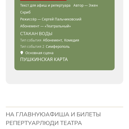
Текст для афиш и репертуара
Автор — Эжен
Скриб
Режиссёр — Сергей Пальчиковский
Абонемент — «Театральный»
СТАКАН ВОДЫ
Тип события
Абонемент,
Комедия
Тип события 2
Симферополь
Основная сцена
ПУШКИНСКАЯ КАРТА
НА ГЛАВНУЮ
АФИША И БИЛЕТЫ
РЕПЕРТУАР
ЛЮДИ ТЕАТРА