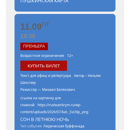
ПУШКИНСКАЯ КАРТА
ПТ
11.09
18:30
ПРЕМЬЕРА
Возрастное ограничение
12+
КУПИТЬ БИЛЕТ
Текст для афиш и репертуара
Автор – Уильям
Шекспир
Режиссёр — Михаил Белякович
ссылка на картинку для
главной
https://rusteatrkrym.ru/wp-
content/uploads/2026/07/kat-_SvLNp_.png
СОН В ЛЕТНЮЮ НОЧЬ
Тип события
Лирическая буффонада