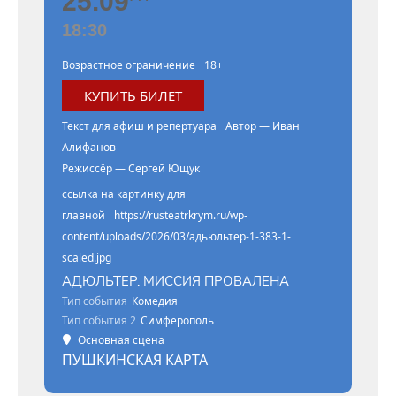
25.09
18:30
Возрастное ограничение
18+
КУПИТЬ БИЛЕТ
Текст для афиш и репертуара
Автор — Иван
Алифанов
Режиссёр — Сергей Ющук
ссылка на картинку для
главной
https://rusteatrkrym.ru/wp-
content/uploads/2026/03/адьюльтер-1-383-1-
scaled.jpg
АДЮЛЬТЕР. МИССИЯ ПРОВАЛЕНА
Тип события
Комедия
Тип события 2
Симферополь
Основная сцена
ПУШКИНСКАЯ КАРТА