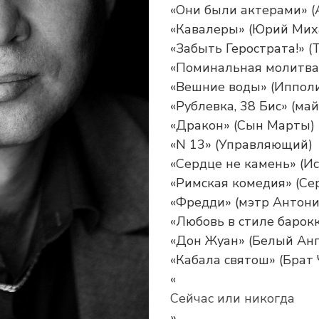
«Они были актерами» (
«Кавалеры» (Юрий Мих
«Забыть Герострата!» 
«Поминальная молитва»
«Вешние воды» (Иппол
«Рублевка, 38 Бис» (ма
«Дракон» (Сын Марты)
«N 13» (Управляющий)
«Сердце не камень» (И
«Римская комедия» (Се
«Фредди» (мэтр Антони
«Любовь в стиле барокк
«Дон Жуан» (Белый Анг
«Кабала святош» (Брат
«
Сейчас или никогда
»