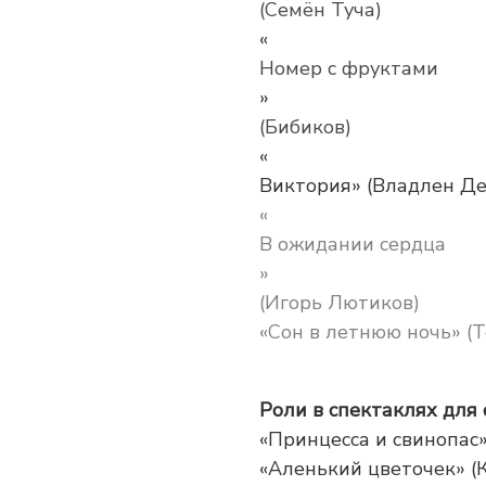
(Семён Туча)
«
Номер с фруктами
»
(Бибиков)
«
Виктория» (Владлен Ден
«
В ожидании сердца
»
(Игорь Лютиков)
«Сон в летнюю ночь» (Т
Роли в спектаклях для 
«Принцесса и свинопас
«Аленький цветочек» (