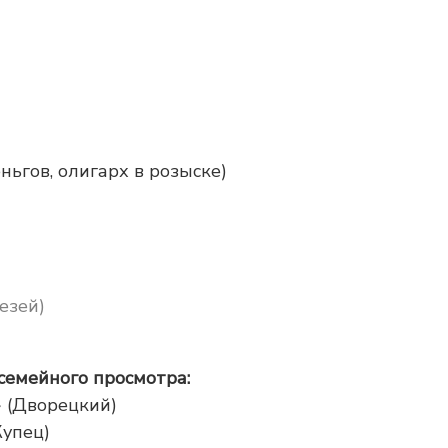
ьгов, олигарх в розыске)
езей)
семейного просмотра:
» (Дворецкий)
Купец)