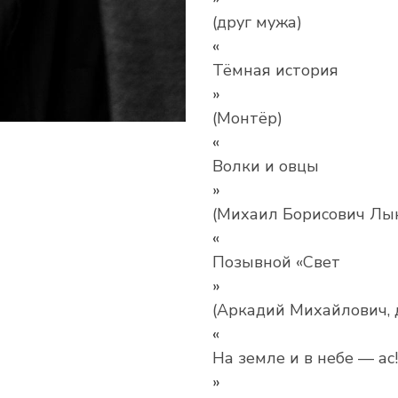
(друг мужа)
«
Тёмная история
»
(Монтёр)
«
Волки и овцы
»
(Михаил Борисович Лын
«
Позывной «Свет
»
(Аркадий Михайлович, 
«
На земле и в небе — ас!
»