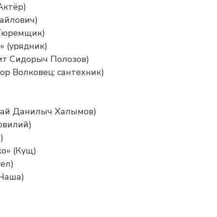
Актёр)
айлович)
(Тюремщик)
 (урядник)
ит Сидорыч Полозов)
йор Волковец; сантехник)
сай Данилыч Халымов)
рвилий)
)
о» (Кущ)
ел)
 Чаша)