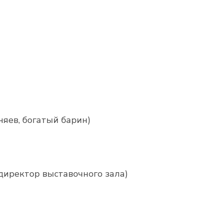
яев, богатый барин)
директор выставочного зала)