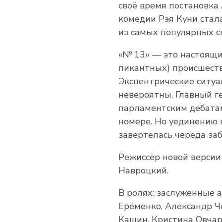
своё время постановка
комедии Рэя Куни стал
из самых популярных с
«№ 13» — это настоящи
пикантных) происшеств
Эксцентрические ситуа
невероятны. Главный г
парламентским дебатам
номере. Но уединению
завертелась череда за
Режиссёр новой версии
Навроцкий.
В ролях: заслуженные
Ерёменко, Александр Ч
Кашин, Кристина Овчар