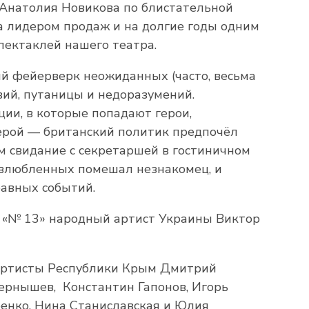
 Анатолия Новикова по блистательной
а лидером продаж и на долгие годы одним
пектаклей нашего театра.
й фейерверк неожиданных (часто, весьма
ий, путаницы и недоразумений.
ции, в которые попадают герои,
ерой — британский политик предпочёл
 свидание с секретаршей в гостиничном
 влюбленных помешал незнакомец, и
бавных событий.
 «№ 13» народный артист Украины Виктор
 артисты Республики Крым Дмитрий
ернышев, Константин Гапонов, Игорь
енко, Нина Станиславская и Юлия