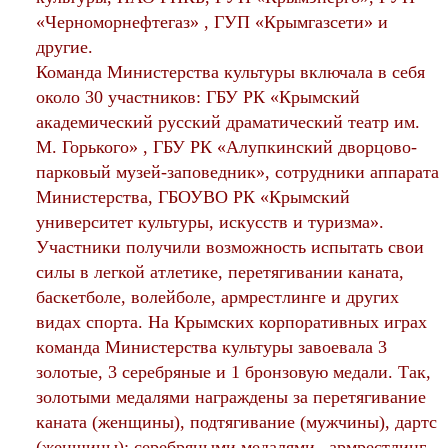
«Черноморнефтегаз» , ГУП «Крымгазсети» и
другие.
Команда Министерства культуры включала в себя
около 30 участников: ГБУ РК «Крымский
академический русский драматический театр им.
М. Горького» , ГБУ РК «Алупкинский дворцово-
парковый музей-заповедник», сотрудники аппарата
Министерства, ГБОУВО РК «Крымский
университет культуры, искусств и туризма».
Участники получили возможность испытать свои
силы в легкой атлетике, перетягивании каната,
баскетболе, волейболе, армрестлинге и других
видах спорта.
На Крымских корпоративных играх
к
оманда Министерства культуры завоевала 3
золотые, 3 серебряные и 1 бронзовую медали.
Так,
золотыми медалями награждены за перетягивание
каната (женщины), подтягивание (мужчины), дартс
(женщины); серебряными медалями
–
армрестлинг