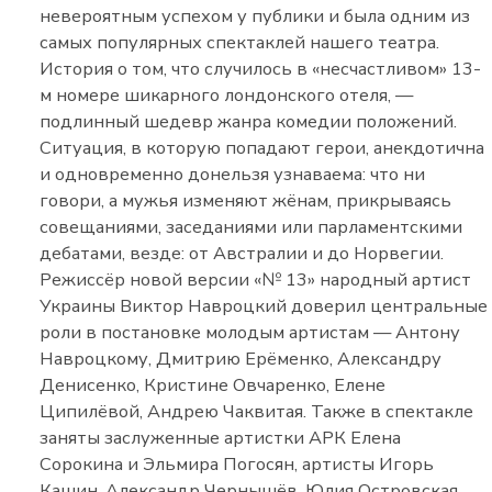
невероятным успехом у публики и была одним из
самых популярных спектаклей нашего театра.
История о том, что случилось в «несчастливом» 13-
м номере шикарного лондонского отеля, —
подлинный шедевр жанра комедии положений.
Ситуация, в которую попадают герои, анекдотична
и одновременно донельзя узнаваема: что ни
говори, а мужья изменяют жёнам, прикрываясь
совещаниями, заседаниями или парламентскими
дебатами, везде: от Австралии и до Норвегии.
Режиссёр новой версии «№ 13» народный артист
Украины Виктор Навроцкий доверил центральные
роли в постановке молодым артистам — Антону
Навроцкому, Дмитрию Ерёменко, Александру
Денисенко, Кристине Овчаренко, Елене
Ципилёвой, Андрею Чаквитая. Также в спектакле
заняты заслуженные артистки АРК Елена
Сорокина и Эльмира Погосян, артисты Игорь
Кашин, Александр Чернышёв, Юлия Островская,