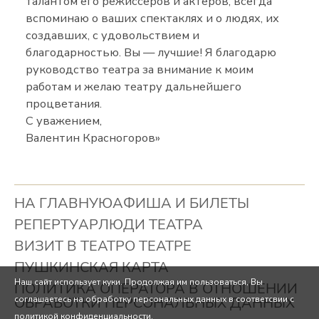
талантом его режиссеров и актеров, всегда
вспоминаю о ваших спектаклях и о людях, их
создавших, с удовольствием и
благодарностью. Вы — лучшие! Я благодарю
руководство театра за внимание к моим
работам и желаю театру дальнейшего
процветания.
С уважением,
Валентин Красногоров»
НА ГЛАВНУЮ
АФИША И БИЛЕТЫ
РЕПЕРТУАР
ЛЮДИ ТЕАТРА
ВИЗИТ В ТЕАТР
О ТЕАТРЕ
ПУШКИНСКАЯ КАРТА
Наш сайт использует куки. Продолжая им пользоваться, Вы
ПОЛИТИКА ОПЕРАТОРА В ОТНОШЕНИИ
соглашаетесь на обработку персональных данных в соответсвии с
ОБРАБОТКИ ПЕРСОНАЛЬНЫХ ДАННЫХ
политикой конфиденциальности.