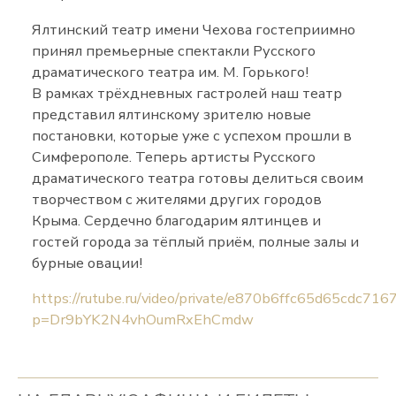
Ялтинский театр имени Чехова гостеприимно
принял премьерные спектакли Русского
драматического театра им. М. Горького!
В рамках трёхдневных гастролей наш театр
представил ялтинскому зрителю новые
постановки, которые уже с успехом прошли в
Симферополе. Теперь артисты Русского
драматического театра готовы делиться своим
творчеством с жителями других городов
Крыма. Сердечно благодарим ялтинцев и
гостей города за тёплый приём, полные залы и
бурные овации!
https://rutube.ru/video/private/e870b6ffc65d65cdc7
p=Dr9bYK2N4vhOumRxEhCmdw