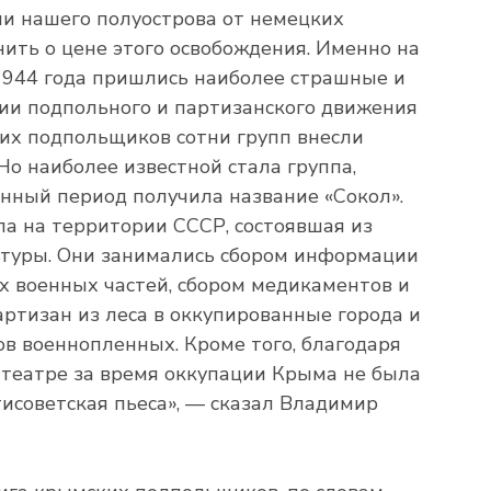
ии нашего полуострова от немецких
нить о цене этого освобождения. Именно на
1944 года пришлись наиболее страшные и
ии подпольного и партизанского движения
их подпольщиков сотни групп внесли
Но наиболее известной стала группа,
енный период получила название «Сокол».
па на территории СССР, состоявшая из
ьтуры. Они занимались сбором информации
х военных частей, сбором медикаментов и
ртизан из леса в оккупированные города и
ов военнопленных. Кроме того, благодаря
театре за время оккупации Крыма не была
тисоветская пьеса», — сказал Владимир