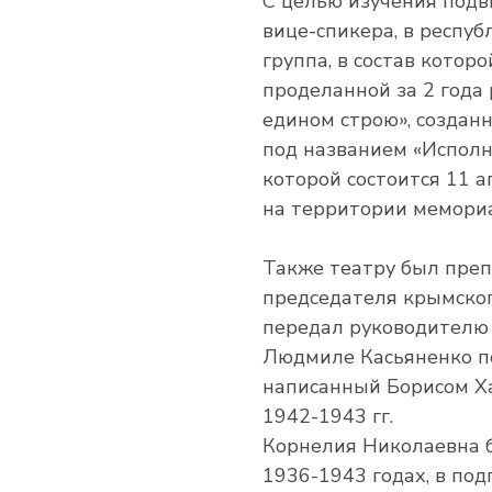
С целью изучения подв
вице-спикера, в респуб
группа, в состав котор
проделанной за 2 года
едином строю», создан
под названием «Исполн
которой состоится 11 
на территории мемориа
Также театру был преп
председателя крымско
передал руководителю
Людмиле Касьяненко п
написанный Борисом Х
1942-1943 гг.
Корнелия Николаевна б
1936-1943 годах, в под