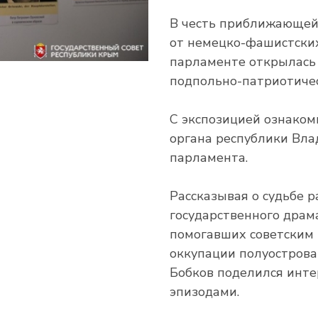
В честь приближающей
от немецко-фашистских
парламенте открылась 
подпольно-патриотичес
С экспозицией ознаком
органа республики Вла
парламента.
Рассказывая о судьбе 
государственного драма
помогавших советским
оккупации полуострова
Бобков поделился инт
эпизодами.