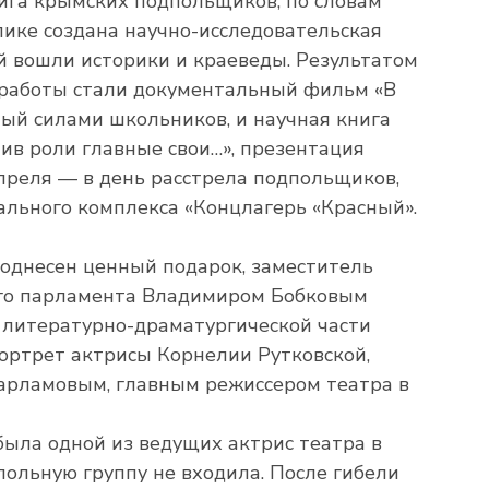
ига крымских подпольщиков, по словам
лике создана научно-исследовательская
ой вошли историки и краеведы. Результатом
 работы стали документальный фильм «В
ный силами школьников, и научная книга
ив роли главные свои…», презентация
апреля — в день расстрела подпольщиков,
льного комплекса «Концлагерь «Красный».
однесен ценный подарок, заместитель
го парламента Владимиром Бобковым
 литературно-драматургической части
ортрет актрисы Корнелии Рутковской,
арламовым, главным режиссером театра в
ыла одной из ведущих актрис театра в
польную группу не входила. После гибели