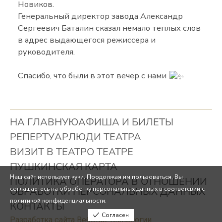
Новиков.
Генеральный директор завода Александр
Сергеевич Баталин сказал немало теплых слов
в адрес выдающегося режиссера и
руководителя.
Спасибо, что были в этот вечер с нами
НА ГЛАВНУЮ
АФИША И БИЛЕТЫ
РЕПЕРТУАР
ЛЮДИ ТЕАТРА
ВИЗИТ В ТЕАТР
О ТЕАТРЕ
ПУШКИНСКАЯ КАРТА
Наш сайт использует куки. Продолжая им пользоваться, Вы
ПОЛИТИКА ОПЕРАТОРА В ОТНОШЕНИИ
ОБРАБОТКИ ПЕРСОНАЛЬНЫХ ДАННЫХ
соглашаетесь на обработку персональных данных в соответсвии с
политикой конфиденциальности.
КОНТАКТЫ
Согласен
Разработка сайта Вебстар Технологии